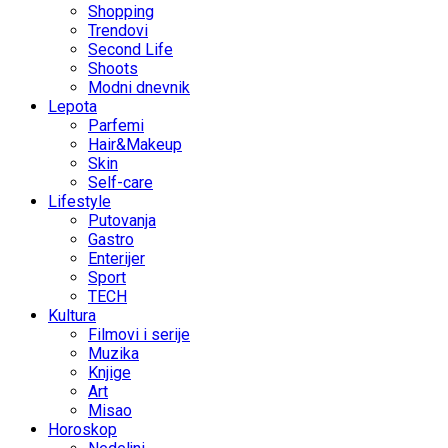
Shopping
Trendovi
Second Life
Shoots
Modni dnevnik
Lepota
Parfemi
Hair&Makeup
Skin
Self-care
Lifestyle
Putovanja
Gastro
Enterijer
Sport
TECH
Kultura
Filmovi i serije
Muzika
Knjige
Art
Misao
Horoskop