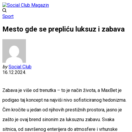
Sport
Mesto gde se prepliću luksuz i zabava
by
Social Club
16.12.2024.
Zabava je više od trenutka – to je način života, a MaxBet je
podigao taj koncept na najviši nivo sofisticiranog hedonizma.
Čim kročite u jedan od njihovih prestižnih prostora, jasno je
zašto je ovaj brend sinonim za luksuznu zabavu. Svaka
sitnica, od savršenog enterijera do atmosfere i vrhunske