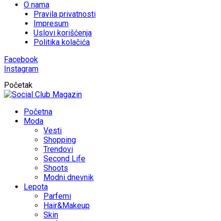
O nama
Pravila privatnosti
Impresum
Uslovi korišćenja
Politika kolačića
Facebook
Instagram
Početak
Početna
Moda
Vesti
Shopping
Trendovi
Second Life
Shoots
Modni dnevnik
Lepota
Parfemi
Hair&Makeup
Skin