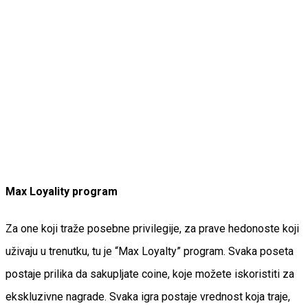
Max Loyality program
Za one koji traže posebne privilegije, za prave hedonoste koji
uživaju u trenutku, tu je “Max Loyalty” program. Svaka poseta
postaje prilika da sakupljate coine, koje možete iskoristiti za
ekskluzivne nagrade. Svaka igra postaje vrednost koja traje,