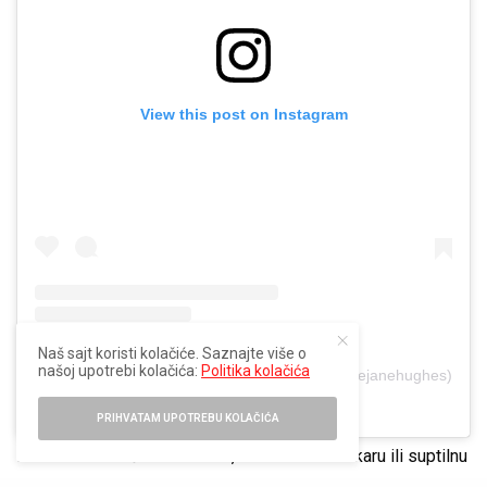
View this post on Instagram
Naš sajt koristi kolačiće. Saznajte više o
našoj upotrebi kolačića:
Politika kolačića
A post shared by KATIE JANE HUGHES (@katiejanehughes)
PRIHVATAM UPOTREBU KOLAČIĆA
Bilo da se odlučite za smelu, neon-roze maskaru ili suptilnu