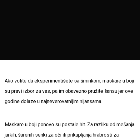
Ako volite da eksperimentišete sa šminkom, maskare u boji
su pravi izbor za vas, pa im obavezno pružite šansu jer ove
godine dolaze u najneverovatnijim nijansama.
Maskare u boji ponovo su postale hit. Za razliku od mešanja
jarkih, šarenih senki za oči ili prikupljanja hrabrosti za