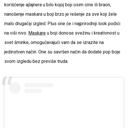
korišćenje ajlajnera u bilo kojoj boji osim crne ili braon,
nanošenje maskara u boji brzo je rešenje za sve koji žele
malo drugačiji izgled. Plus one će i najprirodniji look podići
na viši nivo.
Maskare
u boji donose svežinu i kreativnost u
svet šminke, omogućavajući vam da se izrazite na
jedinstven način. One su savršen način da dodate pop boje
svom izgledu bez previše truda.