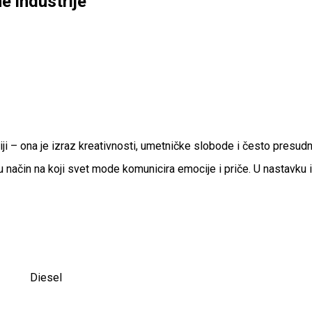
e industrije
– ona je izraz kreativnosti, umetničke slobode i često presudni e
u način na koji svet mode komunicira emocije i priče. U nastavku i
Diesel