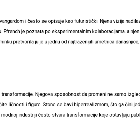
angardom i često se opisuje kao futuristički. Njena vizija nadilaz
 licu. Ffrench je poznata po eksperimentalnim kolaboracijama, a n
minku pretvorila ju je u jednu od najtraženijih umetnica današnjice
e transformacije. Njegova sposobnost da promeni ne samo izgled,
ite ličnosti i figure. Stone se bavi hiperrealizmom, što ga čini 
 modnoj industriji često stvara transformacije koje ostavljaju pub