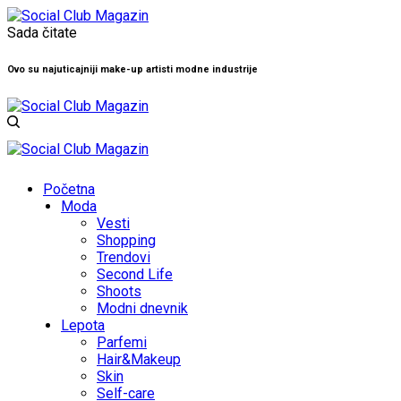
Sada čitate
Ovo su najuticajniji make-up artisti modne industrije
Početna
Moda
Vesti
Shopping
Trendovi
Second Life
Shoots
Modni dnevnik
Lepota
Parfemi
Hair&Makeup
Skin
Self-care