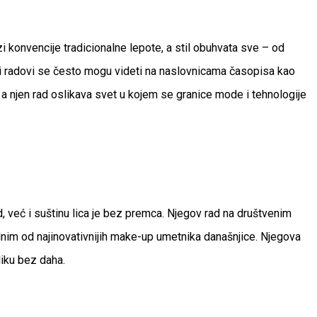
i konvencije tradicionalne lepote, a stil obuhvata sve – od
jeni radovi se često mogu videti na naslovnicama časopisa kao
, a njen rad oslikava svet u kojem se granice mode i tehnologije
 već i suštinu lica je bez premca. Njegov rad na društvenim
jednim od najinovativnijih make-up umetnika današnjice. Njegova
liku bez daha.