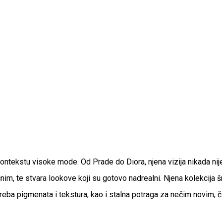
kontekstu visoke mode. Od Prade do Diora, njena vizija nikada nije
im, te stvara lookove koji su gotovo nadrealni. Njena kolekcija 
otreba pigmenata i tekstura, kao i stalna potraga za nečim novim,