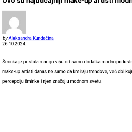
Ovo su najuticajniji make-up artisti modn
by
Aleksandra Kundačina
26.10.2024.
Šminka je postala mnogo više od samo dodatka modnoj industriji 
make-up artisti danas ne samo da kreiraju trendove, već oblikuj
percepciju šminke i njen značaj u modnom svetu.