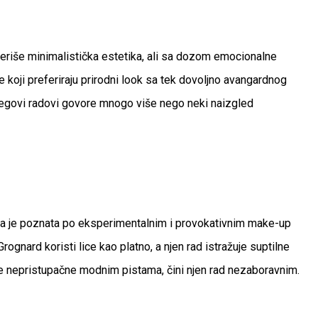
eriše minimalistička estetika, ali sa dozom emocionalne
e koji preferiraju prirodni look sa tek dovoljno avangardnog
njegovi radovi govore mnogo više nego neki naizgled
Ona je poznata po eksperimentalnim i provokativnim make-up
gnard koristi lice kao platno, a njen rad istražuje suptilne
le nepristupačne modnim pistama, čini njen rad nezaboravnim.