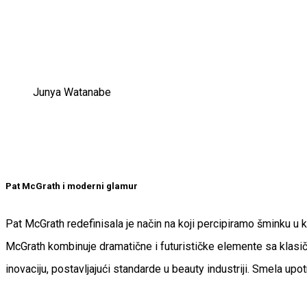
Junya Watanabe
Pat McGrath i moderni glamur
Pat McGrath redefinisala je način na koji percipiramo šminku u 
McGrath kombinuje dramatične i futurističke elemente sa klasičn
inovaciju, postavljajući standarde u beauty industriji. Smela up