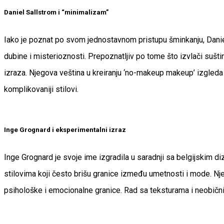
Daniel Sallstrom i “minimalizam”
Iako je poznat po svom jednostavnom pristupu šminkanju, Danie
dubine i misterioznosti. Prepoznatljiv po tome što izvlači sušti
izraza. Njegova veština u kreiranju ‘no-makeup makeup’ izgleda
komplikovaniji stilovi.
Inge Grognard i eksperimentalni izraz
Inge Grognard je svoje ime izgradila u saradnji sa belgijskim
stilovima koji često brišu granice između umetnosti i mode. Njen
psihološke i emocionalne granice. Rad sa teksturama i neobični