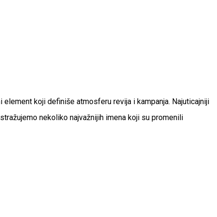
lement koji definiše atmosferu revija i kampanja. Najuticajniji
stražujemo nekoliko najvažnijih imena koji su promenili