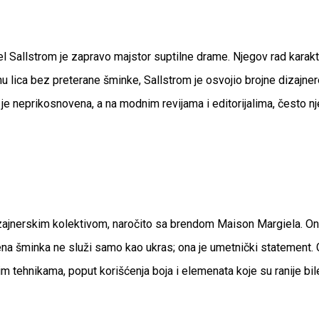
l Sallstrom je zapravo majstor suptilne drame. Njegov rad karakt
nu lica bez preterane šminke, Sallstrom je osvojio brojne dizajner
 je neprikosnovena, a na modnim revijama i editorijalima, često 
 dizajnerskim kolektivom, naročito sa brendom Maison Margiela. 
a šminka ne služi samo kao ukras; ona je umetnički statement. Gro
m tehnikama, poput korišćenja boja i elemenata koje su ranije bi