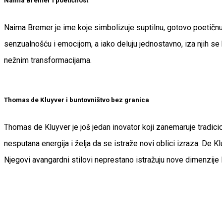
Naima Bremer i poetičnost
Naima Bremer je ime koje simbolizuje suptilnu, gotovo poetičnu 
senzualnošću i emocijom, a iako deluju jednostavno, iza njih se
nežnim transformacijama.
Thomas de Kluyver i buntovništvo bez granica
Thomas de Kluyver je još jedan inovator koji zanemaruje tradici
nesputana energija i želja da se istraže novi oblici izraza. De 
Njegovi avangardni stilovi neprestano istražuju nove dimenzije 