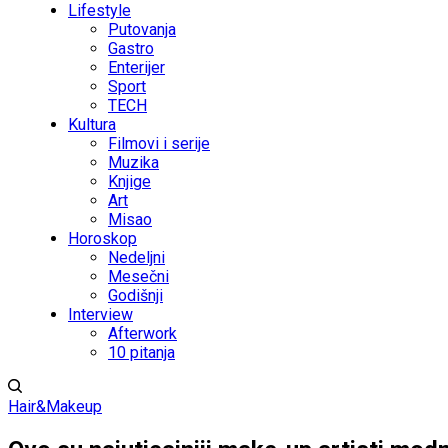
Lifestyle
Putovanja
Gastro
Enterijer
Sport
TECH
Kultura
Filmovi i serije
Muzika
Knjige
Art
Misao
Horoskop
Nedeljni
Mesečni
Godišnji
Interview
Afterwork
10 pitanja
Hair&Makeup