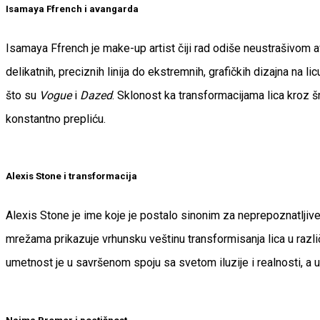
Isamaya Ffrench i avangarda
Isamaya Ffrench je make-up artist čiji rad odiše neustrašivom av
delikatnih, preciznih linija do ekstremnih, grafičkih dizajna na
što su
Vogue
i
Dazed
. Sklonost ka transformacijama lica kroz š
konstantno prepliću.
Alexis Stone i transformacija
Alexis Stone je ime koje je postalo sinonim za neprepoznatljiv
mrežama prikazuje vrhunsku veštinu transformisanja lica u različ
umetnost je u savršenom spoju sa svetom iluzije i realnosti, a u