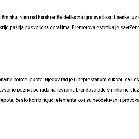
šminku. Njen rad karakteriše delikatna igra svetlosti i senke, u
 krije pažnja posvećena detaljima. Bremerova estetika je savršen
onalne norme lepote. Njegov rad je u neprestanom sukobu sa ustal
Kluyver je poznat po radu na revijama brendova gde šminka ne služi
lepote, često kombinujući elemente koji su neočekivani i provokat