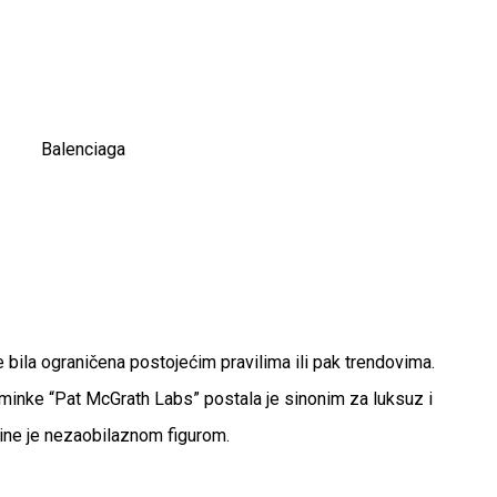
Balenciaga
 bila ograničena postojećim pravilima ili pak trendovima.
šminke “Pat McGrath Labs” postala je sinonim za luksuz i
 čine je nezaobilaznom figurom.