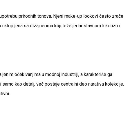
z upotrebu prirodnih tonova. Njeni make-up lookovi često zrače
o uklopljena sa dizajnerima koji teže jednostavnom luksuzu i
jenim očekivanjima u modnoj industriji, a karakteriše ga
 samo kao detalj, već postaje centralni deo narativa kolekcije.
ivni.