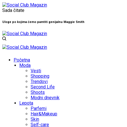
Sada čitate
Uloge po kojima ćemo pamtiti genijalnu Maggie Smith
Početna
Moda
Vesti
Shopping
Trendovi
Second Life
Shoots
Modni dnevnik
Lepota
Parfemi
Hair&Makeup
Skin
Self-care