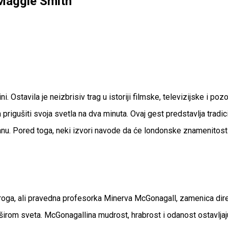
 Maggie Smith
i. Ostavila je neizbrisiv trag u istoriji filmske, televizijske i 
rigušiti svoja svetla na dva minuta. Ovaj gest predstavlja tradic
anu. Pored toga, neki izvori navode da će londonske znamenitosti
stroga, ali pravedna profesorka Minerva McGonagall, zamenica dire
je širom sveta. McGonagallina mudrost, hrabrost i odanost ostavljaj