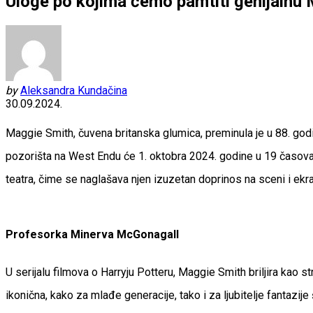
Uloge po kojima ćemo pamtiti genijalnu
by
Aleksandra Kundačina
30.09.2024.
Maggie Smith, čuvena britanska glumica, preminula je u 88. godin
pozorišta na West Endu će 1. oktobra 2024. godine u 19 časova p
teatra, čime se naglašava njen izuzetan doprinos na sceni i ekr
Profesorka Minerva McGonagall
U serijalu filmova o Harryju Potteru, Maggie Smith briljira kao 
ikonična, kako za mlađe generacije, tako i za ljubitelje fantazi