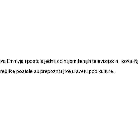
Emmyja i postala jedna od najomiljenijih televizijskih likova. Njen
replike postale su prepoznatljive u svetu pop kulture.