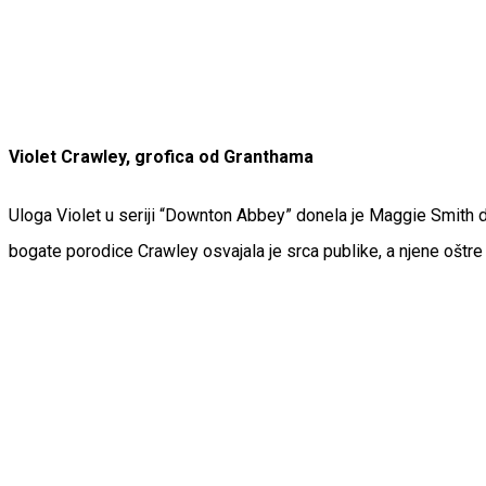
Violet Crawley, grofica od Granthama
Uloga Violet u seriji “Downton Abbey” donela je Maggie Smith dva 
bogate porodice Crawley osvajala je srca publike, a njene oštre 