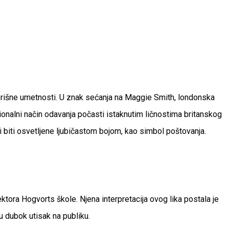
pozorišne umetnosti. U znak sećanja na Maggie Smith, londonska
ionalni način odavanja počasti istaknutim ličnostima britanskog
 biti osvetljene ljubičastom bojom, kao simbol poštovanja.
ktora Hogvorts škole. Njena interpretacija ovog lika postala je
u dubok utisak na publiku.