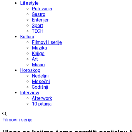
Lifestyle
Putovanja
Gastro
Enterijer
Sport
TECH
Kultura
Filmovi i serije
Muzika
Knjige
Art
Misao
Horoskop
Nedeljni
Mesečni
Godišnji
Interview
Afterwork
10 pitanja
Filmovi i serije