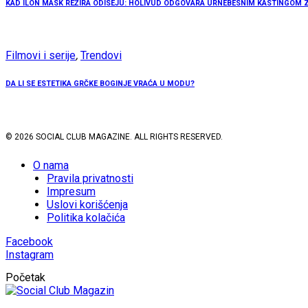
KAD ILON MASK REŽIRA ODISEJU: HOLIVUD ODGOVARA URNEBESNIM KASTINGOM ZA
Filmovi i serije
,
Trendovi
DA LI SE ESTETIKA GRČKE BOGINJE VRAĆA U MODU?
© 2026 SOCIAL CLUB MAGAZINE. ALL RIGHTS RESERVED.
O nama
Pravila privatnosti
Impresum
Uslovi korišćenja
Politika kolačića
Facebook
Instagram
Početak