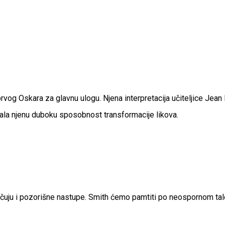
g Oskara za glavnu ulogu. Njena interpretacija učiteljice Jean B
zala njenu duboku sposobnost transformacije likova.
jučuju i pozorišne nastupe. Smith ćemo pamtiti po neospornom ta