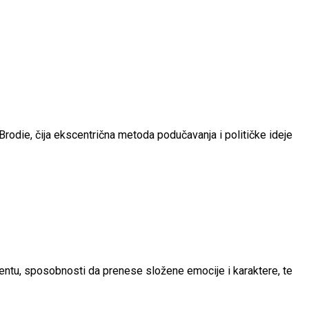
rodie, čija ekscentrična metoda podučavanja i političke ideje
lentu, sposobnosti da prenese složene emocije i karaktere, te