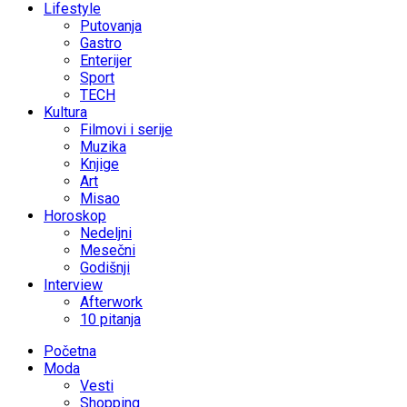
Lifestyle
Putovanja
Gastro
Enterijer
Sport
TECH
Kultura
Filmovi i serije
Muzika
Knjige
Art
Misao
Horoskop
Nedeljni
Mesečni
Godišnji
Interview
Afterwork
10 pitanja
Početna
Moda
Vesti
Shopping