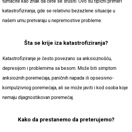
tumačite kao znak da ćete se srušiti. Ovo su tipični primeri
katastrofiziranja, gde se relativno bezazlene situacije u
našem umu pretvaraju u nepremostive probleme.
Šta se krije iza katastrofiziranja?
Katastrofiziranje je često povezano sa anksioznošću,
depresijom i problemima sa besom. Može biti simptom
anksioznih poremećaja, paničnih napada ili opsesivno-
kompulzivnog poremećaja, ali se može javiti i kod osoba koje
nemaju dijagnostikovan poremećaj.
Kako da prestanemo da preterujemo?