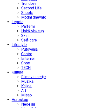
Trendovi
Second Life
Shoots
Modni dnevnik
Lepota
Parfemi
Hair&Makeup
Skin
Self-care
Lifestyle
Putovanja
Gastro
Enterijer
Sport
TECH
Kultura
Filmovi i serije
Muzika
Knjige
Art
Misao
Horoskop
Nedeljni