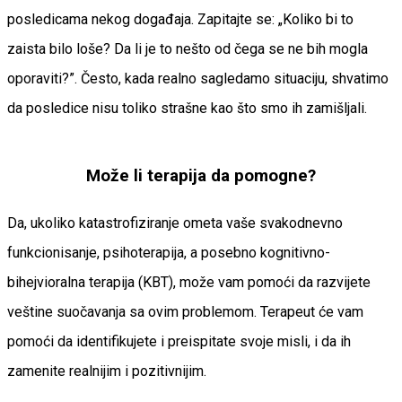
posledicama nekog događaja. Zapitajte se: „Koliko bi to
zaista bilo loše? Da li je to nešto od čega se ne bih mogla
oporaviti?”. Često, kada realno sagledamo situaciju, shvatimo
da posledice nisu toliko strašne kao što smo ih zamišljali.
Može li terapija da pomogne?
Da, ukoliko katastrofiziranje ometa vaše svakodnevno
funkcionisanje, psihoterapija, a posebno kognitivno-
bihejvioralna terapija (KBT), može vam pomoći da razvijete
veštine suočavanja sa ovim problemom. Terapeut će vam
pomoći da identifikujete i preispitate svoje misli, i da ih
zamenite realnijim i pozitivnijim.