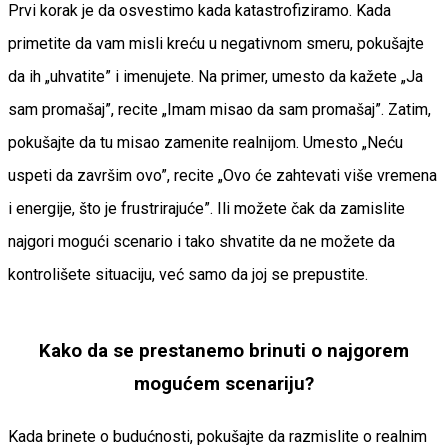
Prvi korak je da osvestimo kada katastrofiziramo. Kada
primetite da vam misli kreću u negativnom smeru, pokušajte
da ih „uhvatite” i imenujete. Na primer, umesto da kažete „Ja
sam promašaj”, recite „Imam misao da sam promašaj”. Zatim,
pokušajte da tu misao zamenite realnijom. Umesto „Neću
uspeti da završim ovo”, recite „Ovo će zahtevati više vremena
i energije, što je frustrirajuće”. Ili možete čak da zamislite
najgori mogući scenario i tako shvatite da ne možete da
kontrolišete situaciju, već samo da joj se prepustite.
Kako da se prestanemo brinuti o najgorem
mogućem scenariju?
Kada brinete o budućnosti, pokušajte da razmislite o realnim