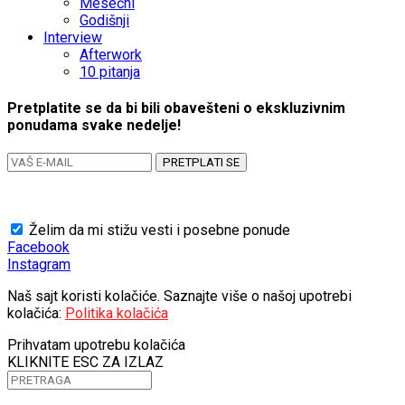
Mesečni
Godišnji
Interview
Afterwork
10 pitanja
Pretplatite se da bi bili obavešteni o ekskluzivnim
ponudama svake nedelje!
PRETPLATI SE
Želim da mi stižu vesti i posebne ponude
Facebook
Instagram
Naš sajt koristi kolačiće. Saznajte više o našoj upotrebi
kolačića:
Politika kolačića
Prihvatam upotrebu kolačića
KLIKNITE ESC ZA IZLAZ