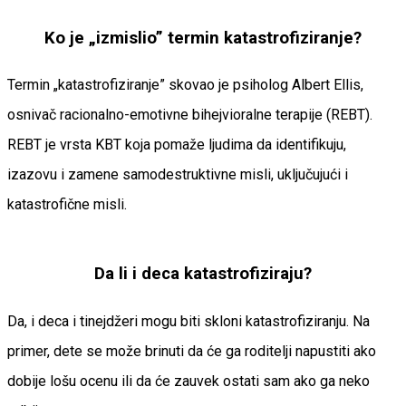
Ko je „izmislio” termin katastrofiziranje?
Termin „katastrofiziranje” skovao je psiholog Albert Ellis,
osnivač racionalno-emotivne bihejvioralne terapije (REBT).
REBT je vrsta KBT koja pomaže ljudima da identifikuju,
izazovu i zamene samodestruktivne misli, uključujući i
katastrofične misli.
Da li i deca katastrofiziraju?
Da, i deca i tinejdžeri mogu biti skloni katastrofiziranju. Na
primer, dete se može brinuti da će ga roditelji napustiti ako
dobije lošu ocenu ili da će zauvek ostati sam ako ga neko