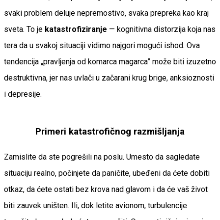
svaki problem deluje nepremostivo, svaka prepreka kao kraj
sveta. To je
katastrofiziranje
— kognitivna distorzija koja nas
tera da u svakoj situaciji vidimo najgori mogući ishod. Ova
tendencija „pravljenja od komarca magarca” može biti izuzetno
destruktivna, jer nas uvlači u začarani krug brige, anksioznosti
i depresije.
Primeri katastrofičnog razmišljanja
Zamislite da ste pogrešili na poslu. Umesto da sagledate
situaciju realno, počinjete da paničite, ubeđeni da ćete dobiti
otkaz, da ćete ostati bez krova nad glavom i da će vaš život
biti zauvek uništen. Ili, dok letite avionom, turbulencije