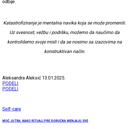
odbije.
Katastrofiziranje je mentalna navika koja se može promeniti.
Uz svesnost, vežbu i podršku, možemo da naučimo da
kontrolišemo svoje misli i da se nosimo sa izazovima na
konstruktivan način.
Aleksandra Aleksić
13.01.2025.
PODELI
PODELI
Self-care
MOĆ JUTRA: KAKO RITUALI PRE DORUČKA MENJAJU SVE