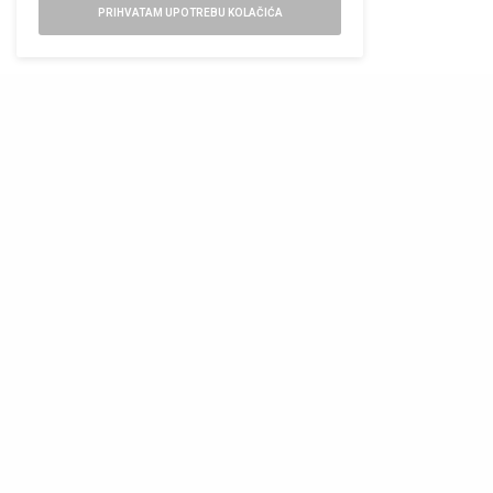
PRIHVATAM UPOTREBU KOLAČIĆA
korišćenja.
View this post on Instagram