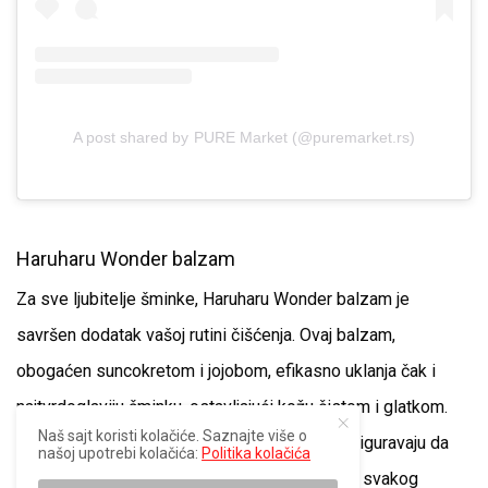
A post shared by PURE Market (@puremarket.rs)
Haruharu Wonder balzam
Za sve ljubitelje šminke, Haruharu Wonder balzam je
savršen dodatak vašoj rutini čišćenja. Ovaj balzam,
obogaćen suncokretom i jojobom, efikasno uklanja čak i
najtvrdoglaviju šminku, ostavljajući kožu čistom i glatkom.
Naš sajt koristi kolačiće. Saznajte više o
Njegova bogata tekstura i moćne sastojke osiguravaju da
našoj upotrebi kolačića:
Politika kolačića
vaša koža ostane hidrirana i nahranjena nakon svakog