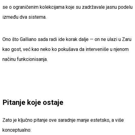
se o ograničenim kolekcijama koje su zadržavale jasnu podelu
između dva sistema.
Ono što Galliano sada radi ide korak dalje — on ne ulazi u Zaru
kao gost, već kao neko ko pokušava da interveniše u njenom
načinu funkcionisanja.
Pitanje koje ostaje
Zato je ključno pitanje ove saradnje manje estetsko, a više
konceptualno: