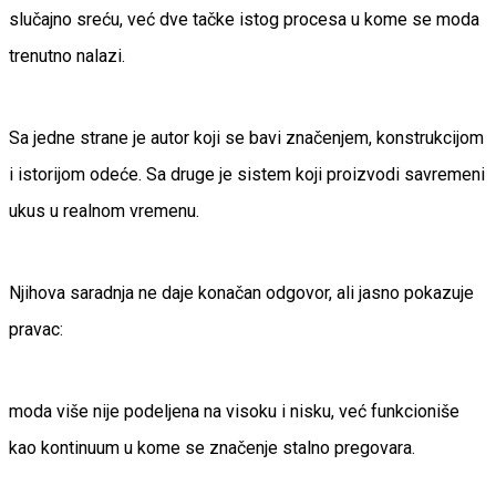
slučajno sreću, već dve tačke istog procesa u kome se moda
trenutno nalazi.
Sa jedne strane je autor koji se bavi značenjem, konstrukcijom
i istorijom odeće. Sa druge je sistem koji proizvodi savremeni
ukus u realnom vremenu.
Njihova saradnja ne daje konačan odgovor, ali jasno pokazuje
pravac:
moda više nije podeljena na visoku i nisku, već funkcioniše
kao kontinuum u kome se značenje stalno pregovara.