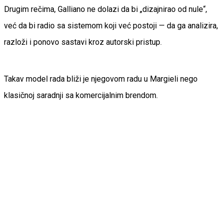
Drugim rečima, Galliano ne dolazi da bi „dizajnirao od nule“,
već da bi radio sa sistemom koji već postoji — da ga analizira,
razloži i ponovo sastavi kroz autorski pristup.
Takav model rada bliži je njegovom radu u Margieli nego
klasičnoj saradnji sa komercijalnim brendom.