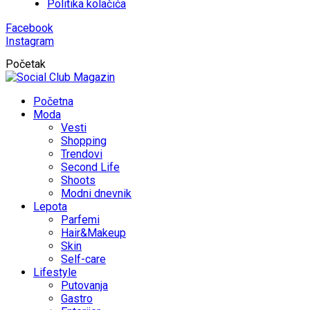
Politika kolačića
Facebook
Instagram
Početak
Početna
Moda
Vesti
Shopping
Trendovi
Second Life
Shoots
Modni dnevnik
Lepota
Parfemi
Hair&Makeup
Skin
Self-care
Lifestyle
Putovanja
Gastro