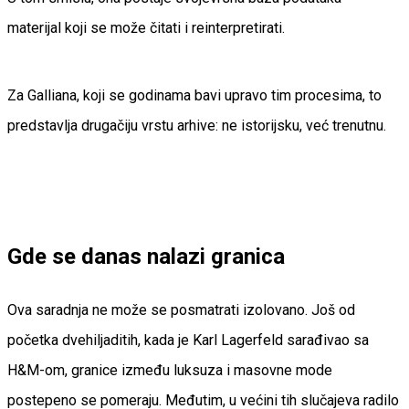
materijal koji se može čitati i reinterpretirati.
Za Galliana, koji se godinama bavi upravo tim procesima, to
predstavlja drugačiju vrstu arhive: ne istorijsku, već trenutnu.
Gde se danas nalazi granica
Ova saradnja ne može se posmatrati izolovano. Još od
početka dvehiljaditih, kada je Karl Lagerfeld sarađivao sa
H&M-om, granice između luksuza i masovne mode
postepeno se pomeraju. Međutim, u većini tih slučajeva radilo