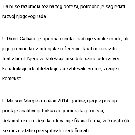
Da bi se razumela težina tog poteza, potrebno je sagledati
razvoj njegovog rada.
U Dioru, Galliano je operisao unutar tradicije visoke mode, ali
ju je proširio kroz istorijske reference, kostim i izrazitu
teatralnost. Njegove kolekcije nisu bile samo odeća, već
konstrukcije identiteta koje su zahtevale vreme, znanje i
kontekst.
U Maison Margiela, nakon 2014. godine, njegov pristup
postaje analitičniji. Fokus se pomera ka procesu,
dekonstrukciji i ideji da odeća nije fiksna forma, već nešto što
se može stalno preispitivati i redefinisati.