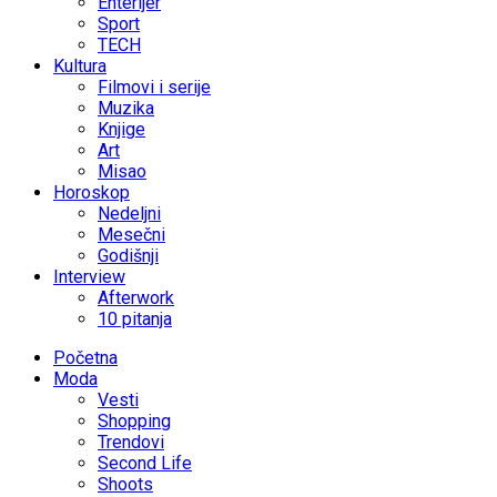
Enterijer
Sport
TECH
Kultura
Filmovi i serije
Muzika
Knjige
Art
Misao
Horoskop
Nedeljni
Mesečni
Godišnji
Interview
Afterwork
10 pitanja
Početna
Moda
Vesti
Shopping
Trendovi
Second Life
Shoots