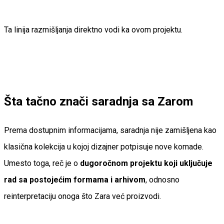
Ta linija razmišljanja direktno vodi ka ovom projektu.
Šta tačno znači saradnja sa Zarom
Prema dostupnim informacijama, saradnja nije zamišljena kao
klasična kolekcija u kojoj dizajner potpisuje nove komade.
Umesto toga, reč je o
dugoročnom projektu koji uključuje
rad sa postojećim formama i arhivom
, odnosno
reinterpretaciju onoga što Zara već proizvodi.