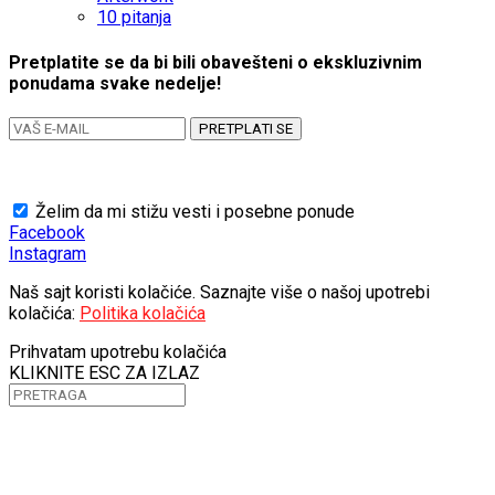
10 pitanja
Pretplatite se da bi bili obavešteni o ekskluzivnim
ponudama svake nedelje!
PRETPLATI SE
Želim da mi stižu vesti i posebne ponude
Facebook
Instagram
Naš sajt koristi kolačiće. Saznajte više o našoj upotrebi
kolačića:
Politika kolačića
Prihvatam upotrebu kolačića
KLIKNITE ESC ZA IZLAZ