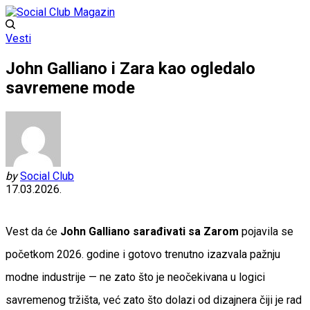
Vesti
John Galliano i Zara kao ogledalo
savremene mode
by
Social Club
17.03.2026.
Vest da će
John Galliano sarađivati sa Zarom
pojavila se
početkom 2026. godine i gotovo trenutno izazvala pažnju
modne industrije — ne zato što je neočekivana u logici
savremenog tržišta, već zato što dolazi od dizajnera čiji je rad