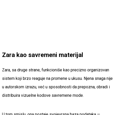
Zara kao savremeni materijal
Zara, sa druge strane, funkcioniše kao precizno organizovan
sistem koji brzo reaguje na promene u ukusu. Njena snaga nije
u autorskom izrazu, već u sposobnosti da prepozna, obradi i
distribuira vizuelne kodove savremene mode.
U tom smislu, ona postaje svojevrsna baza podataka —