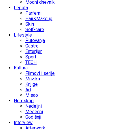
Modni dnevnik
Lepota
Parfemi
Hair&Makeup
Skin
Self-care
Lifestyle
Putovanja
Gastro
Enterijer
Sport
TECH
Kultura
Filmovi i serije
Muzika
Knjige
Art
Misao
Horoskop
Nedeljni
Mesečni
Godišnji
Interview
Afterwork