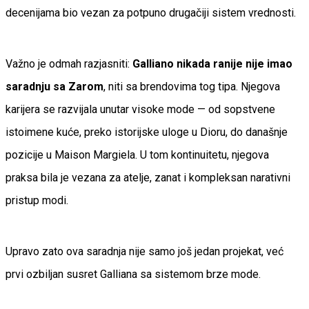
decenijama bio vezan za potpuno drugačiji sistem vrednosti.
Važno je odmah razjasniti:
Galliano nikada ranije nije imao
saradnju sa Zarom
, niti sa brendovima tog tipa. Njegova
karijera se razvijala unutar visoke mode — od sopstvene
istoimene kuće, preko istorijske uloge u Dioru, do današnje
pozicije u Maison Margiela. U tom kontinuitetu, njegova
praksa bila je vezana za atelje, zanat i kompleksan narativni
pristup modi.
Upravo zato ova saradnja nije samo još jedan projekat, već
prvi ozbiljan susret Galliana sa sistemom brze mode.