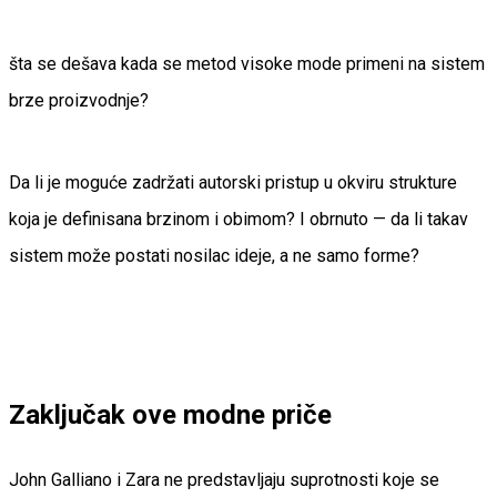
šta se dešava kada se metod visoke mode primeni na sistem
brze proizvodnje?
Da li je moguće zadržati autorski pristup u okviru strukture
koja je definisana brzinom i obimom? I obrnuto — da li takav
sistem može postati nosilac ideje, a ne samo forme?
Zaključak ove modne priče
John Galliano i Zara ne predstavljaju suprotnosti koje se