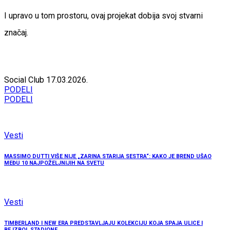
I upravo u tom prostoru, ovaj projekat dobija svoj stvarni
značaj.
Social Club
17.03.2026.
PODELI
PODELI
Vesti
MASSIMO DUTTI VIŠE NIJE „ZARINA STARIJA SESTRA“: KAKO JE BREND UŠAO
MEĐU 10 NAJPOŽELJNIJIH NA SVETU
Vesti
TIMBERLAND I NEW ERA PREDSTAVLJAJU KOLEKCIJU KOJA SPAJA ULICE I
BEJZBOL STADIONE