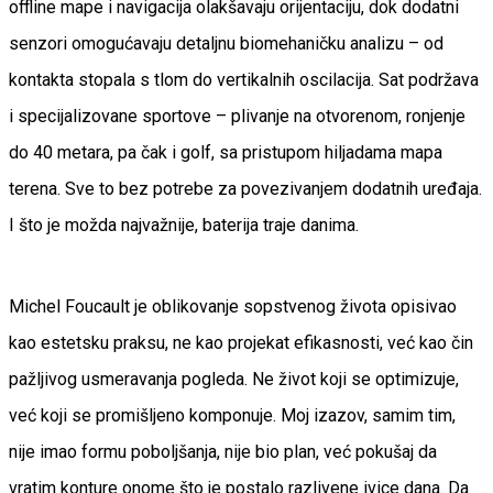
offline mape i navigacija olakšavaju orijentaciju, dok dodatni
senzori omogućavaju detaljnu biomehaničku analizu – od
kontakta stopala s tlom do vertikalnih oscilacija. Sat podržava
i specijalizovane sportove – plivanje na otvorenom, ronjenje
do 40 metara, pa čak i golf, sa pristupom hiljadama mapa
terena. Sve to bez potrebe za povezivanjem dodatnih uređaja.
I što je možda najvažnije, baterija traje danima.
Michel Foucault je oblikovanje sopstvenog života opisivao
kao estetsku praksu, ne kao projekat efikasnosti, već kao čin
pažljivog usmeravanja pogleda. Ne život koji se optimizuje,
već koji se promišljeno komponuje. Moj izazov, samim tim,
nije imao formu poboljšanja, nije bio plan, već pokušaj da
vratim konture onome što je postalo razlivene ivice dana. Da