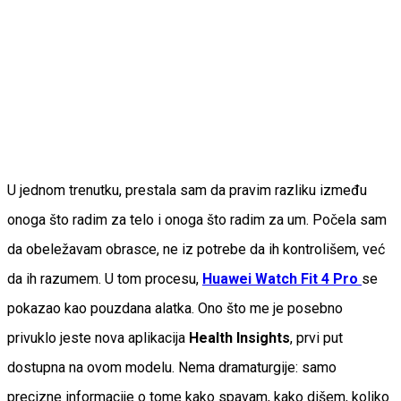
U jednom trenutku, prestala sam da pravim razliku između
onoga što radim za telo i onoga što radim za um. Počela sam
da obeležavam obrasce, ne iz potrebe da ih kontrolišem, već
da ih razumem. U tom procesu,
Huawei Watch Fit 4
Pro
se
pokazao kao pouzdana alatka. Ono što me je posebno
privuklo jeste nova aplikacija
Health Insights
, prvi put
dostupna na ovom modelu. Nema dramaturgije: samo
precizne informacije o tome kako spavam, kako dišem, koliko