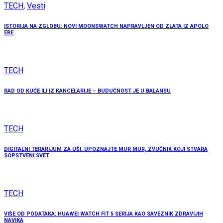
TECH
,
Vesti
ISTORIJA NA ZGLOBU: NOVI MOONSWATCH NAPRAVLJEN OD ZLATA IZ APOLO
ERE
TECH
RAD OD KUĆE ILI IZ KANCELARIJE – BUDUĆNOST JE U BALANSU
TECH
DIGITALNI TERARIJUM ZA UŠI: UPOZNAJTE MUR MUR, ZVUČNIK KOJI STVARA
SOPSTVENI SVET
TECH
VIŠE OD PODATAKA: HUAWEI WATCH FIT 5 SERIJA KAO SAVEZNIK ZDRAVIJIH
NAVIKA