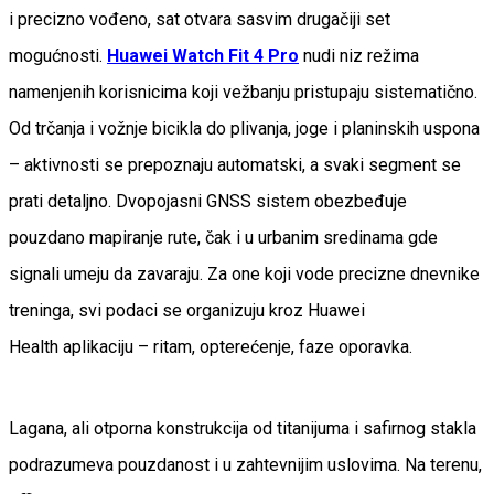
i precizno vođeno, sat otvara sasvim drugačiji set
mogućnosti.
Huawei Watch Fit 4
Pro
nudi niz režima
namenjenih korisnicima koji vežbanju pristupaju sistematično.
Od trčanja i vožnje bicikla do plivanja, joge i planinskih uspona
– aktivnosti se prepoznaju automatski, a svaki segment se
prati detaljno. Dvopojasni GNSS sistem obezbeđuje
pouzdano mapiranje rute, čak i u urbanim sredinama gde
signali umeju da zavaraju. Za one koji vode precizne dnevnike
treninga, svi podaci se organizuju kroz Huawei
Health aplikaciju – ritam, opterećenje, faze oporavka.
Lagana, ali otporna konstrukcija od titanijuma i safirnog stakla
podrazumeva pouzdanost i u zahtevnijim uslovima. Na terenu,