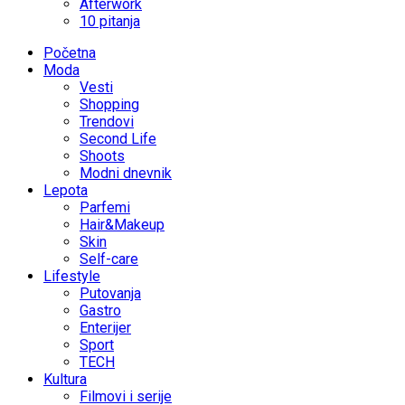
Afterwork
10 pitanja
Početna
Moda
Vesti
Shopping
Trendovi
Second Life
Shoots
Modni dnevnik
Lepota
Parfemi
Hair&Makeup
Skin
Self-care
Lifestyle
Putovanja
Gastro
Enterijer
Sport
TECH
Kultura
Filmovi i serije