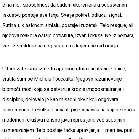
dinamici, sposobnost da budem ukorenjena u sopstvenom
iskustvu postaje sve tanja. Sve je pokret, odluka, signal.
Rutina, u klasičnom smislu, postaje izuzetak. Telo reaguje, ali
njegova reakcija ostaje potisnuta, izvan fokusa. Ne iz nemara,
već iz strukture samog sistema u kojem se rad odvija.
U tom zatezanju između spoljnog ritma i unutrašnje tišine,
vratila sam se Michelu Foucaultu. Njegovo razumevanje
biomoći, moći koja se ostvaruje kroz samoposmatranje i
disciplinu, delovalo je kao misaoni okvir koji odgovara
savremenom trenutku. Foucault piše o načinu na koji se moć u
modernom društvu ne ispoljava represijom, već suptilnim
usmeravanjem. Telo postaje tačka upravljanja: – meri se, prati,