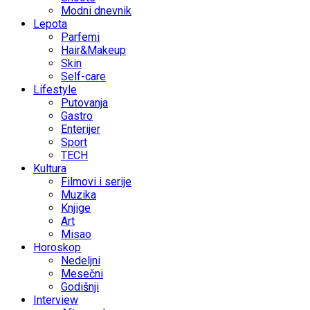
Modni dnevnik
Lepota
Parfemi
Hair&Makeup
Skin
Self-care
Lifestyle
Putovanja
Gastro
Enterijer
Sport
TECH
Kultura
Filmovi i serije
Muzika
Knjige
Art
Misao
Horoskop
Nedeljni
Mesečni
Godišnji
Interview