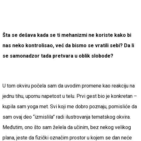
Šta se dešava kada se ti mehanizmi ne koriste kako bi
nas neko kontrolisao, već da bismo se vratili sebi? Da li
se samonadzor tada pretvara u oblik slobode?
U tom okviru počela sam da uvodim promene kao reakciju na
jednu tihu, upornu napetost u telu. Prvi gest bio je konkretan –
kupila sam yoga met. Svi koji me dobro poznaju, pomisliće da
sam ovaj deo “izmislila” radi ilustrovanja tematskog okvira.
Međutim, ono što sam želela da učinim, bez nekog velikog
plana, jeste da fizički označim prostor u kojem se dan neće