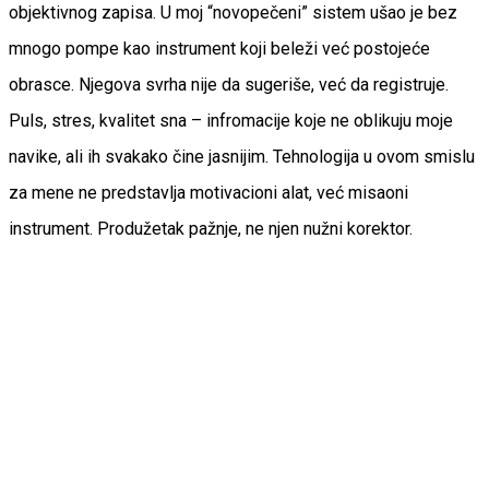
objektivnog zapisa. U moj “novopečeni” sistem ušao je bez
mnogo pompe kao instrument koji beleži već postojeće
obrasce. Njegova svrha nije da sugeriše, već da registruje.
Puls, stres, kvalitet sna – infromacije koje ne oblikuju moje
navike, ali ih svakako čine jasnijim. Tehnologija u ovom smislu
za mene ne predstavlja motivacioni alat, već misaoni
instrument. Produžetak pažnje, ne njen nužni korektor.