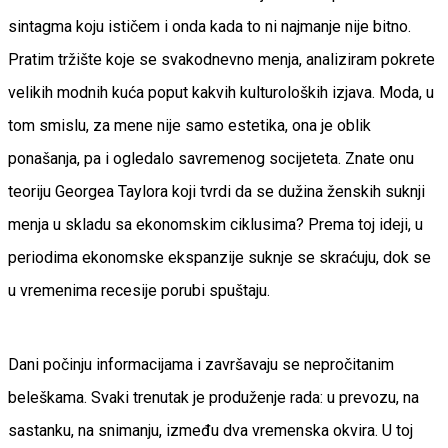
sintagma koju ističem i onda kada to ni najmanje nije bitno.
Pratim tržište koje se svakodnevno menja, analiziram pokrete
velikih modnih kuća poput kakvih kulturoloških izjava. Moda, u
tom smislu, za mene nije samo estetika, ona je oblik
ponašanja, pa i ogledalo savremenog socijeteta. Znate onu
teoriju Georgea Taylora koji tvrdi da se dužina ženskih suknji
menja u skladu sa ekonomskim ciklusima? Prema toj ideji, u
periodima ekonomske ekspanzije suknje se skraćuju, dok se
u vremenima recesije porubi spuštaju.
Dani počinju informacijama i završavaju se nepročitanim
beleškama. Svaki trenutak je produženje rada: u prevozu, na
sastanku, na snimanju, između dva vremenska okvira. U toj