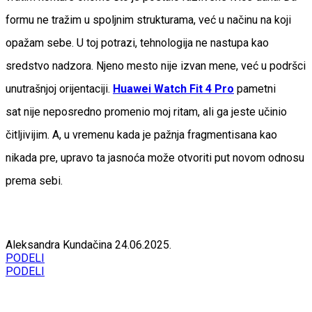
formu ne tražim u spoljnim strukturama, već u načinu na koji
opažam sebe. U toj potrazi, tehnologija ne nastupa kao
sredstvo nadzora. Njeno mesto nije izvan mene, već u podršci
unutrašnjoj orijentaciji.
Huawei Watch Fit 4
Pro
pametni
sat nije neposredno promenio moj ritam, ali ga jeste učinio
čitljivijim. A, u vremenu kada je pažnja fragmentisana kao
nikada pre, upravo ta jasnoća može otvoriti put novom odnosu
prema sebi.
Aleksandra Kundačina
24.06.2025.
PODELI
PODELI