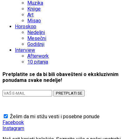
Muzika
Knjige
Art
Misao
Horoskop
Nedeljni
Mesečni
Godišnji
Interview
Afterwork
10 pitanja
Pretplatite se da bi bili obavešteni o ekskluzivnim
ponudama svake nedelje!
PRETPLATI SE
Želim da mi stižu vesti i posebne ponude
Facebook
Instagram