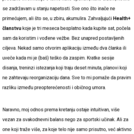
se zadržavam u stanju napetosti. Sve ono što inače ne
primećujem, ali što se, u zbiru, akumulira. Zahvaljujući
Health+
članstvu
koje je tri meseca besplatno kada kupite sat, počela
sam da koristim i vođene vežbe. Bez unapred postavljenih
ciljeva. Nekad samo otvorim aplikaciju između dva članka ili
uveče kada mi je (baš) teško da zaspim. Kratke sesije
disanja, treninzi istezanja koji traju deset minuta, planovi koji
ne zahtevaju reorganizaciju dana. Sve to mi pomaže da pravim
razliku između preopterećenosti i običnog umora.
Naravno, moj odnos prema kretanju ostaje intuitivan, više
vezan za svakodnevni balans nego za sportski učinak. Ali za
one koji traže više, za koje telo nije samo prisutno, već aktivno