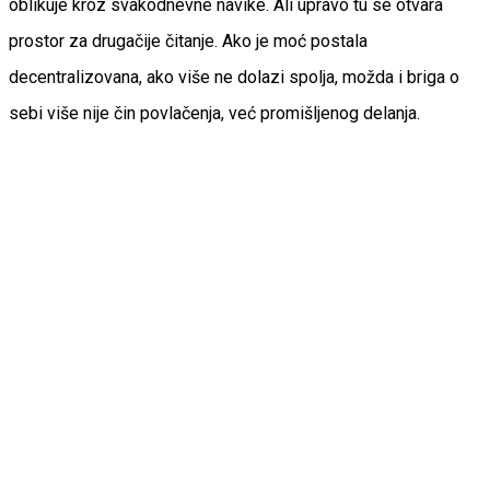
oblikuje kroz svakodnevne navike. Ali upravo tu se otvara
prostor za drugačije čitanje. Ako je moć postala
decentralizovana, ako više ne dolazi spolja, možda i briga o
sebi više nije čin povlačenja, već promišljenog delanja.