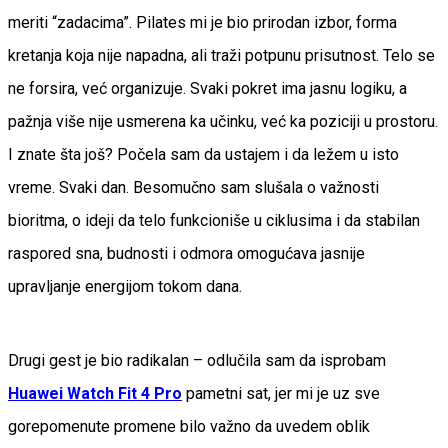
meriti “zadacima”. Pilates mi je bio prirodan izbor, forma
kretanja koja nije napadna, ali traži potpunu prisutnost. Telo se
ne forsira, već organizuje. Svaki pokret ima jasnu logiku, a
pažnja više nije usmerena ka učinku, već ka poziciji u prostoru.
I znate šta još? Počela sam da ustajem i da ležem u isto
vreme. Svaki dan. Besomučno sam slušala o važnosti
bioritma, o ideji da telo funkcioniše u ciklusima i da stabilan
raspored sna, budnosti i odmora omogućava jasnije
upravljanje energijom tokom dana.
Drugi gest je bio radikalan – odlučila sam da isprobam
Huawei Watch Fit 4 Pro
pametni sat, jer mi je uz sve
gorepomenute promene bilo važno da uvedem oblik