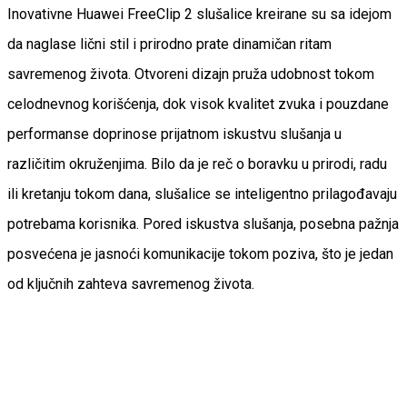
Inovativne Huawei FreeClip 2 slušalice kreirane su sa idejom
da naglase lični stil i prirodno prate dinamičan ritam
savremenog života. Otvoreni dizajn pruža udobnost tokom
celodnevnog korišćenja, dok visok kvalitet zvuka i pouzdane
performanse doprinose prijatnom iskustvu slušanja u
različitim okruženjima. Bilo da je reč o boravku u prirodi, radu
ili kretanju tokom dana, slušalice se inteligentno prilagođavaju
potrebama korisnika. Pored iskustva slušanja, posebna pažnja
posvećena je jasnoći komunikacije tokom poziva, što je jedan
od ključnih zahteva savremenog života.