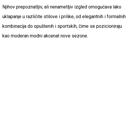
Njihov prepoznatljiv, ali nenametljiv izgled omogućava lako
uklapanje u različite stilove i prilike, od elegantnih i formalnih
kombinacija do opuštenih i sportskih, čime se pozicioniraju
kao moderan modni akcenat nove sezone.