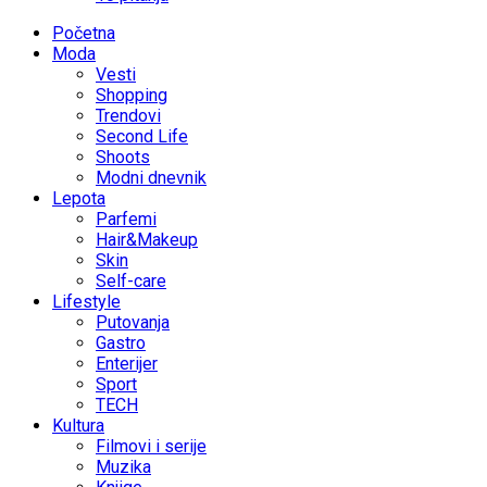
Početna
Moda
Vesti
Shopping
Trendovi
Second Life
Shoots
Modni dnevnik
Lepota
Parfemi
Hair&Makeup
Skin
Self-care
Lifestyle
Putovanja
Gastro
Enterijer
Sport
TECH
Kultura
Filmovi i serije
Muzika