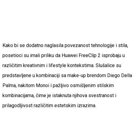
Kako bi se dodatno naglasila povezanost tehnologije i stila,
posetioci su imali priliku da Huawei FreeClip 2 isprobaju u
različitim kreativnim i lifestyle kontekstima. Slušalice su
predstavljene u kombinaciji sa make-up brendom Diego Della
Palma, nakitom Monoi i pažljivo osmišljenim stilskim
kombinacijama, čime je istaknuta njihova svestranost i
prilagodljivost različitim estetskim izrazima.