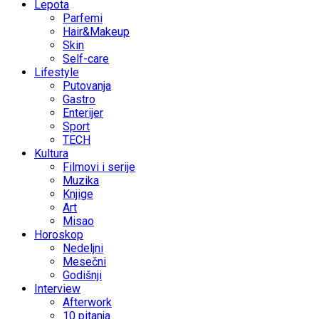
Lepota
Parfemi
Hair&Makeup
Skin
Self-care
Lifestyle
Putovanja
Gastro
Enterijer
Sport
TECH
Kultura
Filmovi i serije
Muzika
Knjige
Art
Misao
Horoskop
Nedeljni
Mesečni
Godišnji
Interview
Afterwork
10 pitanja