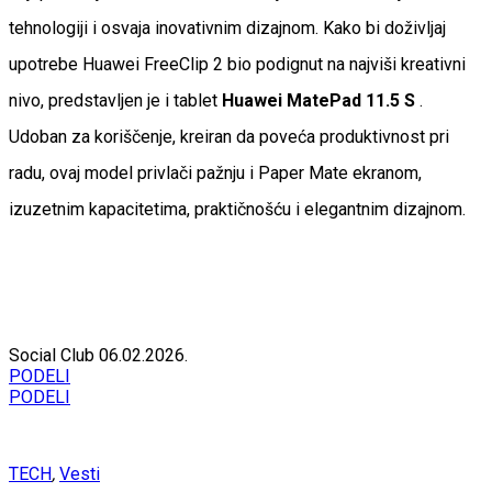
tehnologiji i osvaja inovativnim dizajnom. Kako bi doživljaj
upotrebe Huawei FreeClip 2 bio podignut na najviši kreativni
nivo, predstavljen je i tablet
Huawei MatePad 11.5 S
.
Udoban za koriščenje, kreiran da poveća produktivnost pri
radu, ovaj model privlači pažnju i Paper Mate ekranom,
izuzetnim kapacitetima, praktičnošću i elegantnim dizajnom.
Social Club
06.02.2026.
PODELI
PODELI
TECH
,
Vesti