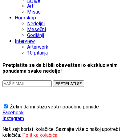
Knjige
Art
Misao
Horoskop
Nedeljni
Mesečni
Godišnji
Interview
Afterwork
10 pitanja
Pretplatite se da bi bili obavešteni o ekskluzivnim
ponudama svake nedelje!
PRETPLATI SE
Želim da mi stižu vesti i posebne ponude
Facebook
Instagram
Naš sajt koristi kolačiće. Saznajte više o našoj upotrebi
kolačića:
Politika kolačića