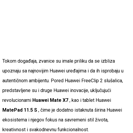
Tokom događaja, zvanice su imale priliku da se izbliza
upoznaju sa najnovijim Huawei uređajima i da ih isprobaju u
autentičnom ambijentu. Pored Huawei FreeClip 2 slušalica,
predstavljene su i druge Huawei inovacije, uključujući
revolucionarni
Huawei Mate X7
, kao i tablet Huawei
MatePad 11.5 S
, čime je dodatno istaknuta širina Huawei
ekosistema i njegov fokus na savremeni stil života,
kreativnost i svakodnevnu funkcionalnost.