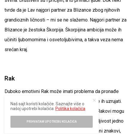
svima. Društveni su i pričljivi, a to privlači ljude. Dok neki
tvrde da je Lav najgori partner za Blizance zbog njihovih
grandioznih ličnosti – mi se ne slažemo. Najgori partner za
Blizance je žestoka Škorpija. Škorpijina ambicija može ih
učiniti ljubomornima i osvetoljubivima, a takva veza nema
srećan kraj.
Rak
Duboko emotivni Rak može imati problema da pronađe
svog savršenog partnera. Agresija Ovna može ih uzrujati.
Naš sajt koristi kolačiće. Saznajte više o
našoj upotrebi kolačića:
Politika kolačića
Nestabilnost Škorpije ih frustrira. Čak i drugi Rakovi mogu
biti teški partneri jer će pojačati prirodnu osetljivost jedno
PRIHVATAM UPOTREBU KOLAČIĆA
drugog. Čak i najkompatibilniji znakovi, zemljani znakovi,