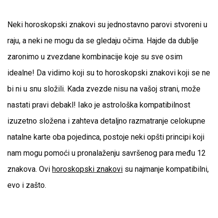
Neki horoskopski znakovi su jednostavno parovi stvoreni u
raju, a neki ne mogu da se gledaju očima. Hajde da dublje
zaronimo u zvezdane kombinacije koje su sve osim
idealne! Da vidimo koji su to horoskopski znakovi koji se ne
bi ni u snu složili. Kada zvezde nisu na vašoj strani, može
nastati pravi debakl! Iako je astrološka kompatibilnost
izuzetno složena i zahteva detaljno razmatranje celokupne
natalne karte oba pojedinca, postoje neki opšti principi koji
nam mogu pomoći u pronalaženju savršenog para među 12
znakova. Ovi
horoskopski znakovi
su najmanje kompatibilni,
evo i zašto.