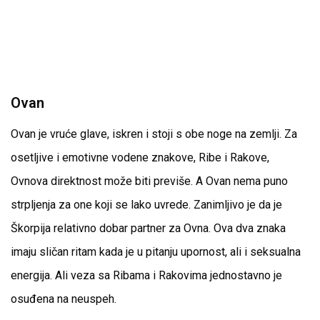
Ovan
Ovan je vruće glave, iskren i stoji s obe noge na zemlji. Za
osetljive i emotivne vodene znakove, Ribe i Rakove,
Ovnova direktnost može biti previše. A Ovan nema puno
strpljenja za one koji se lako uvrede. Zanimljivo je da je
Škorpija relativno dobar partner za Ovna. Ova dva znaka
imaju sličan ritam kada je u pitanju upornost, ali i seksualna
energija. Ali veza sa Ribama i Rakovima jednostavno je
osuđena na neuspeh.