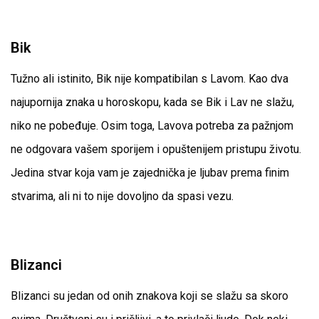
Bik
Tužno ali istinito, Bik nije kompatibilan s Lavom. Kao dva
najupornija znaka u horoskopu, kada se Bik i Lav ne slažu,
niko ne pobeđuje. Osim toga, Lavova potreba za pažnjom
ne odgovara vašem sporijem i opuštenijem pristupu životu.
Jedina stvar koja vam je zajednička je ljubav prema finim
stvarima, ali ni to nije dovoljno da spasi vezu.
Blizanci
Blizanci su jedan od onih znakova koji se slažu sa skoro