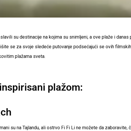
slavili su destinacije na kojima su snimljeni, a ove plaže i danas p
pirišite se za svoje sledeće putovanje podsećajući se ovih filmski
kovitim plažama sveta.
inspirisani plažom:
ach
mani su na Tajlandu, ali ostrvo Fi Fi Li ne možete da zaboravite, č