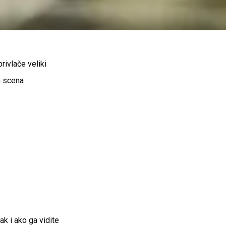
rivlače veliki
h scena
ak i ako ga vidite