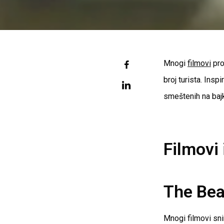
Mnogi
filmovi
pro
broj turista. Ins
smeštenih na baj
Filmovi 
The Be
Mnogi filmovi sni