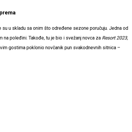
sprema
 su u skladu sa onim što određene sezone poručuju. Jedna od
im na poleđini. Takođe, tu je bio i svežanj novca za
Resort 2023,
a svim gostima poklonio novčanik pun svakodnevnih sitnica –