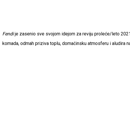
Fendi
je zasenio sve svojom idejom za reviju proleće/leto 2021
komada, odmah priziva toplu, domaćinsku atmosferu i aludira n