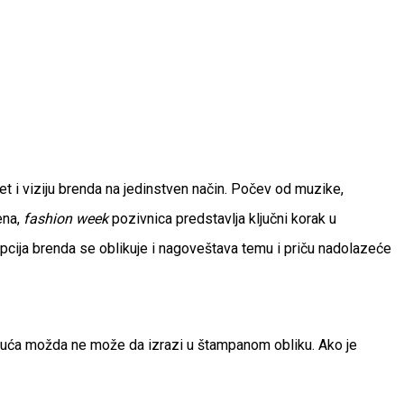
t i viziju brenda na jedinstven način. Počev od muzike,
ena,
fashion week
pozivnica predstavlja ključni korak u
epcija brenda se oblikuje i nagoveštava temu i priču nadolazeće
 kuća možda ne može da izrazi u štampanom obliku. Ako je