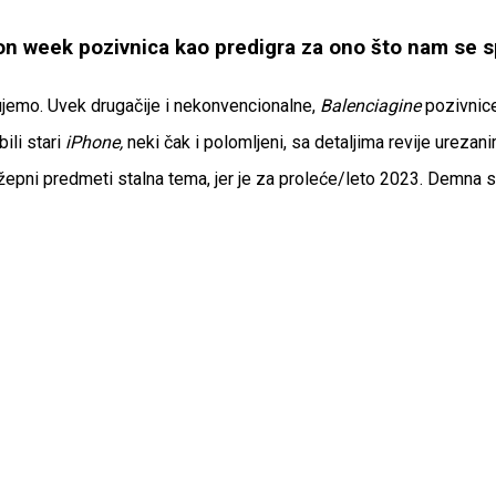
on week pozivnica kao predigra za ono što nam se 
jemo. Uvek drugačije i nekonvencionalne,
Balenciagine
pozivnice
ili stari
iPhone,
neki čak i polomljeni, sa detaljima revije urezan
 i džepni predmeti stalna tema, jer je za proleće/leto 2023. Demn