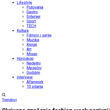
Lifestyle
Putovanja
Gastro
Enterijer
Sport
TECH
Kultura
Filmovi i serije
Muzika
Knjige
Art
Misao
Horoskop
Nedeljni
Mesečni
Godišnji
Interview
Afterwork
10 pitanja
Trendovi