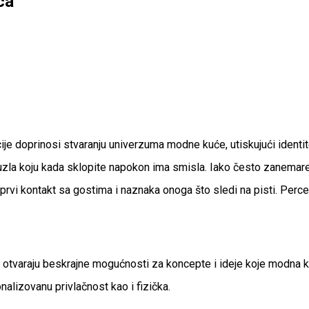
ca
e doprinosi stvaranju univerzuma modne kuće, utiskujući identite
 puzla koju kada sklopite napokon ima smisla. Iako često zanemar
prvi kontakt sa gostima i naznaka onoga što sledi na pisti. Perc
e otvaraju beskrajne mogućnosti za koncepte i ideje koje modna
nalizovanu privlačnost kao i fizička.