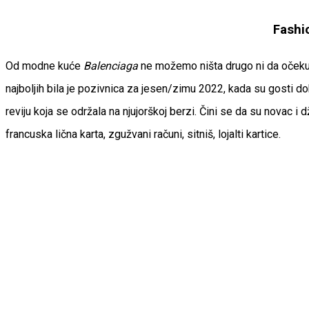
Fashi
Od modne kuće
Balenciaga
ne možemo ništa drugo ni da očeku
najboljih bila je pozivnica za jesen/zimu 2022, kada su gosti dob
reviju koja se održala na njujorškoj berzi. Čini se da su novac
francuska lična karta, zgužvani računi, sitniš, lojalti kartice.