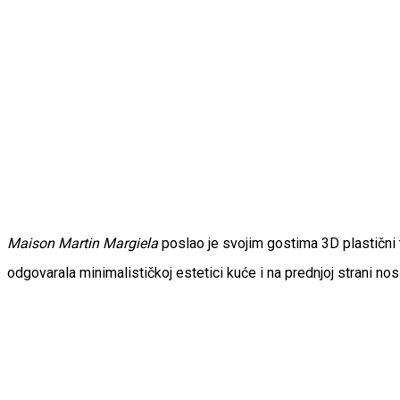
Maison Martin Margiela
poslao je svojim gostima 3D plastični 
odgovarala minimalističkoj estetici kuće i na prednjoj strani no