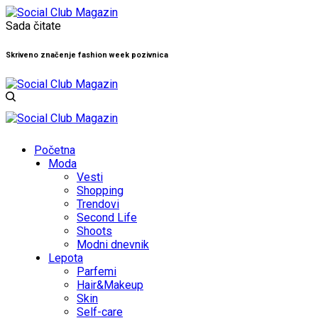
Sada čitate
Skriveno značenje fashion week pozivnica
Početna
Moda
Vesti
Shopping
Trendovi
Second Life
Shoots
Modni dnevnik
Lepota
Parfemi
Hair&Makeup
Skin
Self-care