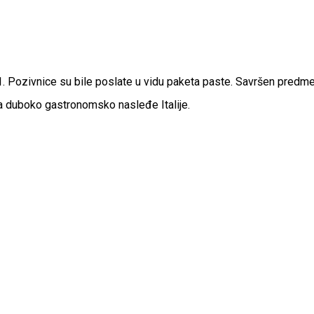
. Pozivnice su bile poslate u vidu paketa paste. Savršen predm
a duboko gastronomsko nasleđe Italije.