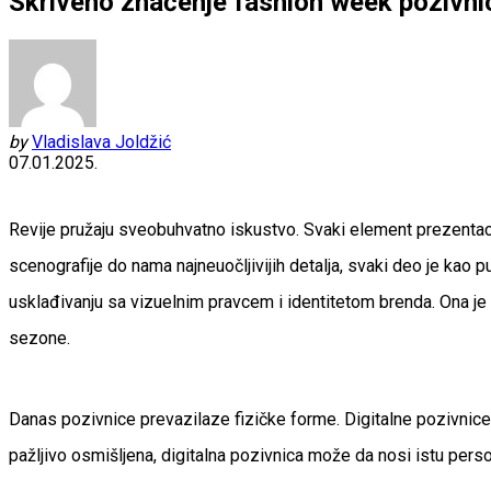
Skriveno značenje fashion week pozivni
by
Vladislava Joldžić
07.01.2025.
Revije pružaju sveobuhvatno iskustvo. Svaki element prezentacij
scenografije do nama najneuočljivijih detalja, svaki deo je kao
usklađivanju sa vizuelnim pravcem i identitetom brenda. Ona je 
sezone.
Danas pozivnice prevazilaze fizičke forme. Digitalne pozivnic
pažljivo osmišljena, digitalna pozivnica može da nosi istu perso