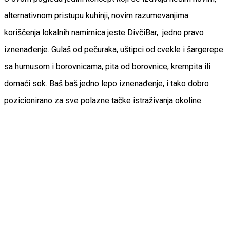
alternativnom pristupu kuhinji, novim razumevanjima
koriščenja lokalnih namirnica jeste DivčiBar, jedno pravo
iznenađenje. Gulaš od pečuraka, uštipci od cvekle i šargerepe
sa humusom i borovnicama, pita od borovnice, krempita ili
domaći sok. Baš baš jedno lepo iznenađenje, i tako dobro
pozicionirano za sve polazne tačke istraživanja okoline.