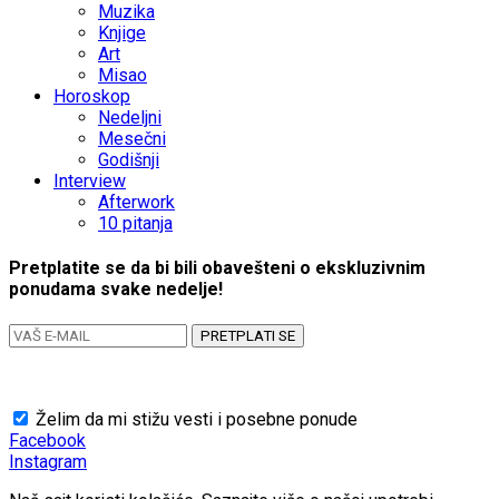
Muzika
Knjige
Art
Misao
Horoskop
Nedeljni
Mesečni
Godišnji
Interview
Afterwork
10 pitanja
Pretplatite se da bi bili obavešteni o ekskluzivnim
ponudama svake nedelje!
PRETPLATI SE
Želim da mi stižu vesti i posebne ponude
Facebook
Instagram