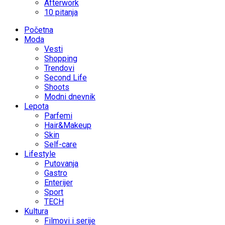
Afterwork
10 pitanja
Početna
Moda
Vesti
Shopping
Trendovi
Second Life
Shoots
Modni dnevnik
Lepota
Parfemi
Hair&Makeup
Skin
Self-care
Lifestyle
Putovanja
Gastro
Enterijer
Sport
TECH
Kultura
Filmovi i serije