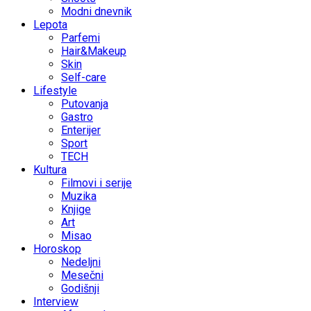
Modni dnevnik
Lepota
Parfemi
Hair&Makeup
Skin
Self-care
Lifestyle
Putovanja
Gastro
Enterijer
Sport
TECH
Kultura
Filmovi i serije
Muzika
Knjige
Art
Misao
Horoskop
Nedeljni
Mesečni
Godišnji
Interview