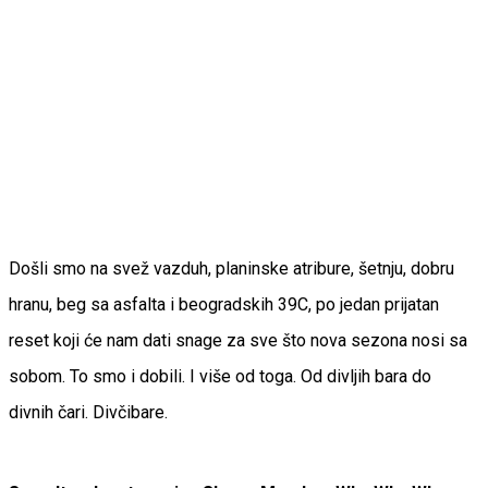
Došli smo na svež vazduh, planinske atribure, šetnju, dobru
hranu, beg sa asfalta i beogradskih 39C, po jedan prijatan
reset koji će nam dati snage za sve što nova sezona nosi sa
sobom. To smo i dobili. I više od toga. Od divljih bara do
divnih čari. Divčibare.