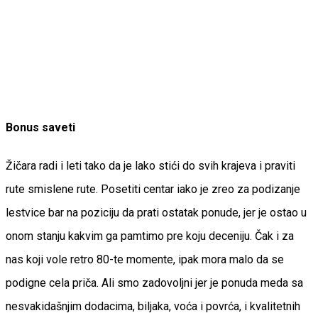
Bonus saveti
Žičara radi i leti tako da je lako stići do svih krajeva i praviti
rute smislene rute. Posetiti centar iako je zreo za podizanje
lestvice bar na poziciju da prati ostatak ponude, jer je ostao u
onom stanju kakvim ga pamtimo pre koju deceniju. Čak i za
nas koji vole retro 80-te momente, ipak mora malo da se
podigne cela priča. Ali smo zadovoljni jer je ponuda meda sa
nesvakidašnjim dodacima, biljaka, voća i povrća, i kvalitetnih