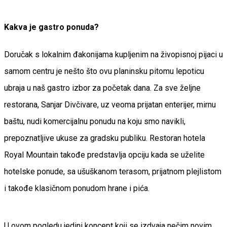
Kakva je gastro ponuda?
Doručak s lokalnim đakonijama kupljenim na živopisnoj pijaci u
samom centru je nešto što ovu planinsku pitomu lepoticu
ubraja u naš gastro izbor za početak dana. Za sve željne
restorana, Sanjar Divčivare, uz veoma prijatan enterijer, mirnu
baštu, nudi komercijalnu ponudu na koju smo navikli,
prepoznatljive ukuse za gradsku publiku. Restoran hotela
Royal Mountain takođe predstavlja opciju kada se uželite
hotelske ponude, sa ušuškanom terasom, prijatnom plejlistom
i takođe klasičnom ponudom hrane i pića.
U ovom pogledu jedini koncept koji se izdvaja nečim novim,