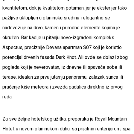
kvantitetom, dok je kvalitetom potaman, jer je eksterijer tako
pažljivo uklopljen u planinsku sredinu i elegantno se
nadovezuje na drvo, kamen i prirodne elemente kojima je
okružen. Bar kad je u pitanju novo-izgrađeni kompleks
Aspectus, preciznije Devana apartman S07 koji je koristio
potencijal drvenih fasada Dark Knot. Ali ovde se dolazi zbog
pogleda koji je neverovatan, iz dnevne ili spavaće sobe ili
terase, idealan za prvu jutarnju panoramu, zalazak sunca ili
praćenje kiše meteora i zvezda padalica direktno iz prvog
reda.
Za sve željne hotelskog užitka, preporuka je Royal Mountain
Hotel, u novom planinskom duhu, sa prijatnim enterijerom, spa