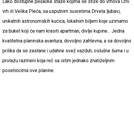
Lako dostupne pešačke staze kojima se stiže do vrhova Crni
vrh ili Velika Pleća, sa usputnim susretima Drveta ljubavi,
unikatnih astronomskih kućica, lokalnim biljem koje uzimamo
za buket koji će nam krasiti apartman, divlje kupine… Jedna
kvalitetna planinska avantura, dovoljno zahtevna, a sa dovoljno
prilika da se zastane i udahne svež vazduh, oslušne šuma i u
prolazu razmeni koja reč sa istim jednako znatiželjnim
posetiocima ove planine.