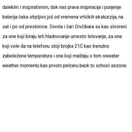
dalekim i inspirativnim, dok nas prava inspiracija i punjenje
baterija čeka strpljivo još od vremena vrtićkih ekskurzija, na
sat i po od prestonice. Divota i čari Divčibara su kao stvoreni
za one koji biraju leti hladnovanje umesto letovanje, za one
koji vole da na telefonu stoji brojka 21C kao trenutno
zabeležena temperatura i one koji maštaju o tom sweater
weather momentu kao prvom pelceru back to school sezone.