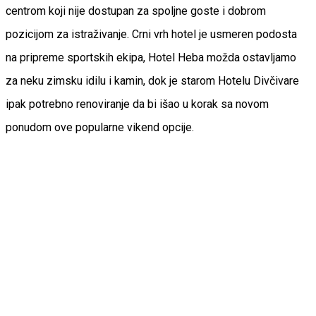
centrom koji nije dostupan za spoljne goste i dobrom
pozicijom za istraživanje. Crni vrh hotel je usmeren podosta
na pripreme sportskih ekipa, Hotel Heba možda ostavljamo
za neku zimsku idilu i kamin, dok je starom Hotelu Divčivare
ipak potrebno renoviranje da bi išao u korak sa novom
ponudom ove popularne vikend opcije.