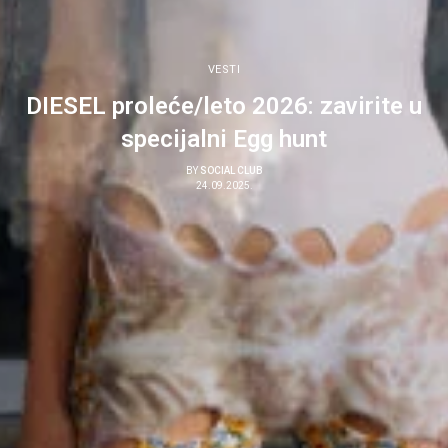
VESTI
DIESEL proleće/leto 2026: zavirite u
specijalni Egg hunt
BY
SOCIAL CLUB
24.09.2025.