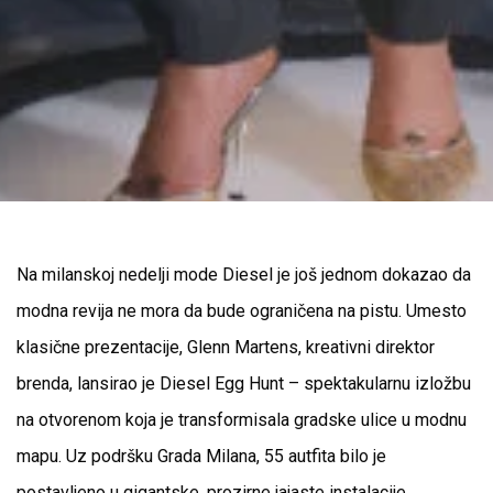
Na milanskoj nedelji mode Diesel je još jednom dokazao da
modna revija ne mora da bude ograničena na pistu. Umesto
klasične prezentacije, Glenn Martens, kreativni direktor
brenda, lansirao je Diesel Egg Hunt – spektakularnu izložbu
na otvorenom koja je transformisala gradske ulice u modnu
mapu. Uz podršku Grada Milana, 55 autfita bilo je
postavljeno u gigantske, prozirne jajaste instalacije,