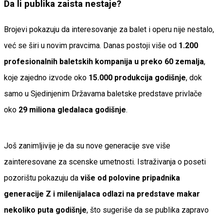
Da li publika zaista nestaje?
Brojevi pokazuju da interesovanje za balet i operu nije nestalo,
već se širi u novim pravcima. Danas postoji više od
1.200
profesionalnih baletskih kompanija u preko 60 zemalja
,
koje zajedno izvode oko
15.000 produkcija godišnje
, dok
samo u Sjedinjenim Državama baletske predstave privlače
oko
29 miliona gledalaca godišnje
.
Još zanimljivije je da su nove generacije sve više
zainteresovane za scenske umetnosti. Istraživanja o poseti
pozorištu pokazuju da
više od polovine pripadnika
generacije Z i milenijalaca odlazi na predstave makar
nekoliko puta godišnje
, što sugeriše da se publika zapravo