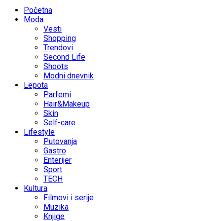
Početna
Moda
Vesti
Shopping
Trendovi
Second Life
Shoots
Modni dnevnik
Lepota
Parfemi
Hair&Makeup
Skin
Self-care
Lifestyle
Putovanja
Gastro
Enterijer
Sport
TECH
Kultura
Filmovi i serije
Muzika
Knjige