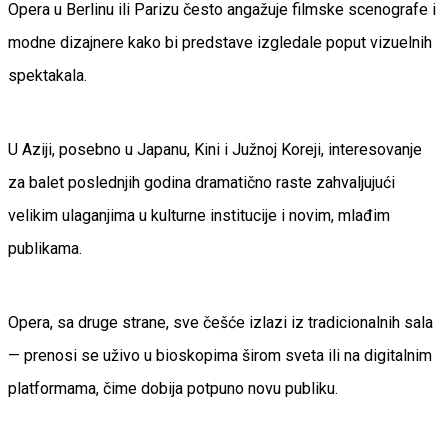
Opera u Berlinu ili Parizu često angažuje filmske scenografe i
modne dizajnere kako bi predstave izgledale poput vizuelnih
spektakala.
U Aziji, posebno u Japanu, Kini i Južnoj Koreji, interesovanje
za balet poslednjih godina dramatično raste zahvaljujući
velikim ulaganjima u kulturne institucije i novim, mlađim
publikama.
Opera, sa druge strane, sve češće izlazi iz tradicionalnih sala
— prenosi se uživo u bioskopima širom sveta ili na digitalnim
platformama, čime dobija potpuno novu publiku.