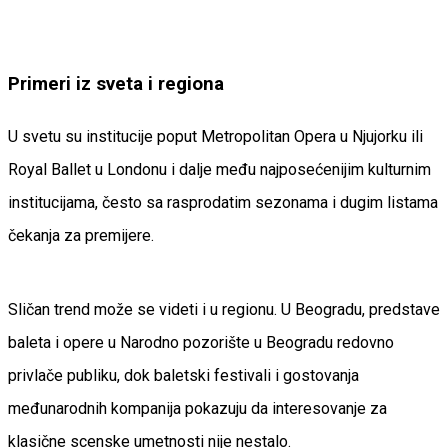
Primeri iz sveta i regiona
U svetu su institucije poput Metropolitan Opera u Njujorku ili
Royal Ballet u Londonu i dalje među najposećenijim kulturnim
institucijama, često sa rasprodatim sezonama i dugim listama
čekanja za premijere.
Sličan trend može se videti i u regionu. U Beogradu, predstave
baleta i opere u Narodno pozorište u Beogradu redovno
privlače publiku, dok baletski festivali i gostovanja
međunarodnih kompanija pokazuju da interesovanje za
klasične scenske umetnosti nije nestalo.