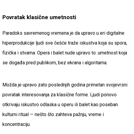
Povratak klasične umetnosti
Paradoks savremenog vremena je da upravo u eri digitalne
hiperprodukcije ljudi sve češće traže iskustva koja su spora,
fizička i stvarna. Opera i balet nude upravo to: umetnost koja
se događa pred publikom, bez ekrana i algoritama.
Možda je upravo zato poslednjih godina primetan svojevrsni
povratak interesovanja za klasične forme. Ljudi ponovo
otkrivaju iskustvo odlaska u operu ili balet kao poseban
kulturni ritual — nešto što zahteva pažnju, vreme i
koncentraciju.