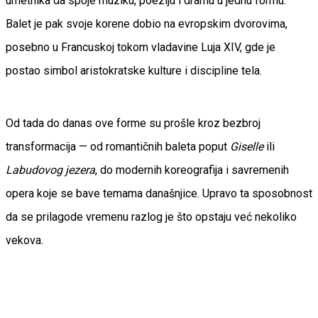
umetnika da spoje muziku, poeziju i dramu u jednu formu.
Balet je pak svoje korene dobio na evropskim dvorovima,
posebno u Francuskoj tokom vladavine Luja XIV, gde je
postao simbol aristokratske kulture i discipline tela.
Od tada do danas ove forme su prošle kroz bezbroj
transformacija — od romantičnih baleta poput
Giselle
ili
Labudovog jezera
, do modernih koreografija i savremenih
opera koje se bave temama današnjice. Upravo ta sposobnost
da se prilagode vremenu razlog je što opstaju već nekoliko
vekova.