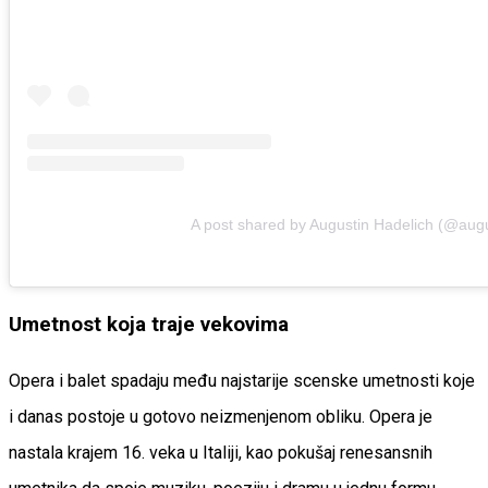
A post shared by Augustin Hadelich (@augu
Umetnost koja traje vekovima
Opera i balet spadaju među najstarije scenske umetnosti koje
i danas postoje u gotovo neizmenjenom obliku. Opera je
nastala krajem 16. veka u Italiji, kao pokušaj renesansnih