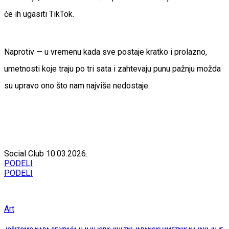
će ih ugasiti TikTok.
Naprotiv — u vremenu kada sve postaje kratko i prolazno,
umetnosti koje traju po tri sata i zahtevaju punu pažnju možda
su upravo ono što nam najviše nedostaje.
Social Club
10.03.2026.
PODELI
PODELI
Art