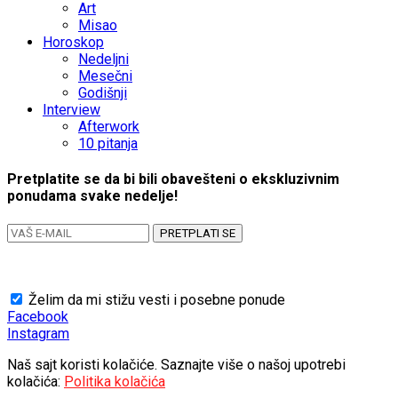
Art
Misao
Horoskop
Nedeljni
Mesečni
Godišnji
Interview
Afterwork
10 pitanja
Pretplatite se da bi bili obavešteni o ekskluzivnim
ponudama svake nedelje!
PRETPLATI SE
Želim da mi stižu vesti i posebne ponude
Facebook
Instagram
Naš sajt koristi kolačiće. Saznajte više o našoj upotrebi
kolačića:
Politika kolačića