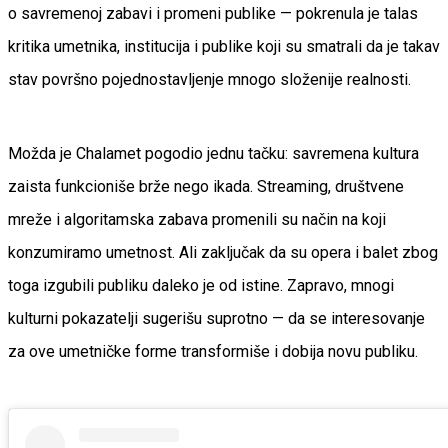
o savremenoj zabavi i promeni publike — pokrenula je talas
kritika umetnika, institucija i publike koji su smatrali da je takav
stav površno pojednostavljenje mnogo složenije realnosti.
Možda je Chalamet pogodio jednu tačku: savremena kultura
zaista funkcioniše brže nego ikada. Streaming, društvene
mreže i algoritamska zabava promenili su način na koji
konzumiramo umetnost. Ali zaključak da su opera i balet zbog
toga izgubili publiku daleko je od istine. Zapravo, mnogi
kulturni pokazatelji sugerišu suprotno — da se interesovanje
za ove umetničke forme transformiše i dobija novu publiku.