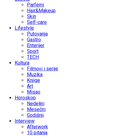
Parfemi
Hair&Makeup
Skin
Self-care
Lifestyle
Putovanja
Gastro
Enterijer
Sport
TECH
Kultura
Filmovi i serije
Muzika
Knjige
Art
Misao
Horoskop
Nedeljni
Mesečni
Godišnji
Interview
Afterwork
10 pitanja