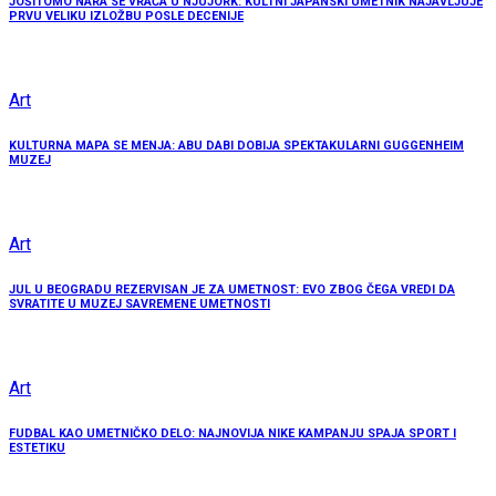
JOŠITOMO NARA SE VRAĆA U NJUJORK: KULTNI JAPANSKI UMETNIK NAJAVLJUJE
PRVU VELIKU IZLOŽBU POSLE DECENIJE
Art
KULTURNA MAPA SE MENJA: ABU DABI DOBIJA SPEKTAKULARNI GUGGENHEIM
MUZEJ
Art
JUL U BEOGRADU REZERVISAN JE ZA UMETNOST: EVO ZBOG ČEGA VREDI DA
SVRATITE U MUZEJ SAVREMENE UMETNOSTI
Art
FUDBAL KAO UMETNIČKO DELO: NAJNOVIJA NIKE KAMPANJU SPAJA SPORT I
ESTETIKU