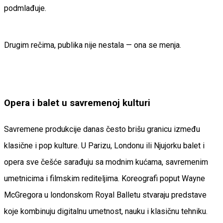
podmlađuje.
Drugim rečima, publika nije nestala — ona se menja.
Opera i balet u savremenoj kulturi
Savremene produkcije danas često brišu granicu između
klasične i pop kulture. U Parizu, Londonu ili Njujorku balet i
opera sve češće sarađuju sa modnim kućama, savremenim
umetnicima i filmskim rediteljima. Koreografi poput Wayne
McGregora u londonskom Royal Balletu stvaraju predstave
koje kombinuju digitalnu umetnost, nauku i klasičnu tehniku.