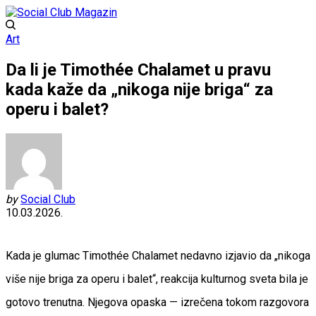
Art
Da li je Timothée Chalamet u pravu
kada kaže da „nikoga nije briga“ za
operu i balet?
by
Social Club
10.03.2026.
Kada je glumac Timothée Chalamet nedavno izjavio da „nikoga
više nije briga za operu i balet“, reakcija kulturnog sveta bila je
gotovo trenutna. Njegova opaska — izrečena tokom razgovora