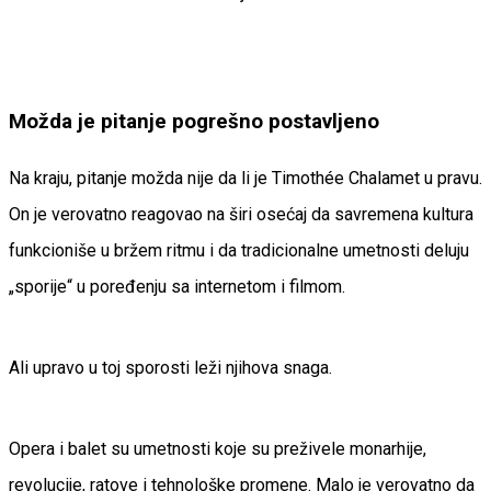
Možda je pitanje pogrešno postavljeno
Na kraju, pitanje možda nije da li je Timothée Chalamet u pravu.
On je verovatno reagovao na širi osećaj da savremena kultura
funkcioniše u bržem ritmu i da tradicionalne umetnosti deluju
„sporije“ u poređenju sa internetom i filmom.
Ali upravo u toj sporosti leži njihova snaga.
Opera i balet su umetnosti koje su preživele monarhije,
revolucije, ratove i tehnološke promene. Malo je verovatno da