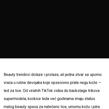
Beauty trendovi dolaze i prolaze, ali jedna stvar se uporno
vraća u rutine devojaka koje opsesivno prate negu kože —
led za lice. Od viralnih TikTok videa do backstage trikova
supermodela, kockice leda već godinama imaju status
malog beauty spasa za natečeno lice, umornu kožu i jutra