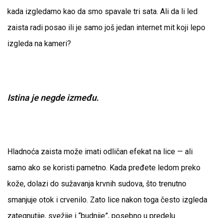
kada izgledamo kao da smo spavale tri sata. Ali da li led
zaista radi posao ili je samo još jedan internet mit koji lepo
izgleda na kameri?
Istina je negde između.
Hladnoća zaista može imati odličan efekat na lice — ali
samo ako se koristi pametno. Kada pređete ledom preko
kože, dolazi do sužavanja krvnih sudova, što trenutno
smanjuje otok i crvenilo. Zato lice nakon toga često izgleda
zategnutije, svežije i “budnije”, posebno u predelu