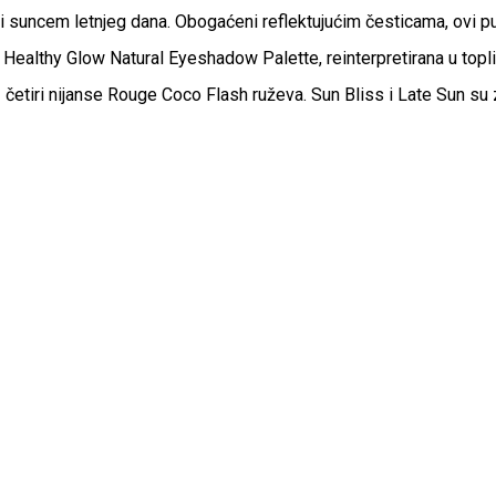
 suncem letnjeg dana. Obogaćeni reflektujućim česticama, ovi pud
 Healthy Glow Natural Eyeshadow Palette, reinterpretirana u top
z četiri nijanse Rouge Coco Flash ruževa. Sun Bliss i Late Sun su