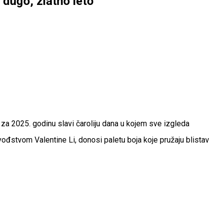
 dugo, zlatno leto
 za 2025. godinu slavi čaroliju dana u kojem sve izgleda
 vođstvom Valentine Li, donosi paletu boja koje pružaju blistav