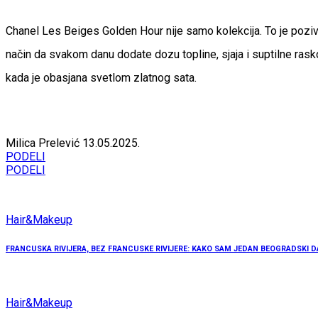
Chanel Les Beiges Golden Hour nije samo kolekcija. To je pozivn
način da svakom danu dodate dozu topline, sjaja i suptilne ras
kada je obasjana svetlom zlatnog sata.
Milica Prelević
13.05.2025.
PODELI
PODELI
Hair&Makeup
FRANCUSKA RIVIJERA, BEZ FRANCUSKE RIVIJERE: KAKO SAM JEDAN BEOGRADSKI D
Hair&Makeup