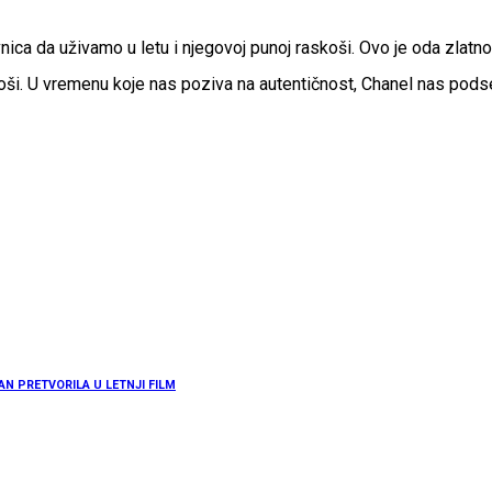
ica da uživamo u letu i njegovoj punoj raskoši. Ovo je oda zlatn
koši. U vremenu koje nas poziva na autentičnost, Chanel nas pod
AN PRETVORILA U LETNJI FILM