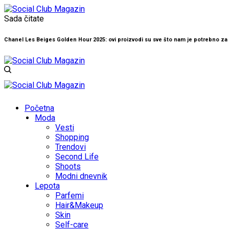
Sada čitate
Chanel Les Beiges Golden Hour 2025: ovi proizvodi su sve što nam je potrebno za 
Početna
Moda
Vesti
Shopping
Trendovi
Second Life
Shoots
Modni dnevnik
Lepota
Parfemi
Hair&Makeup
Skin
Self-care