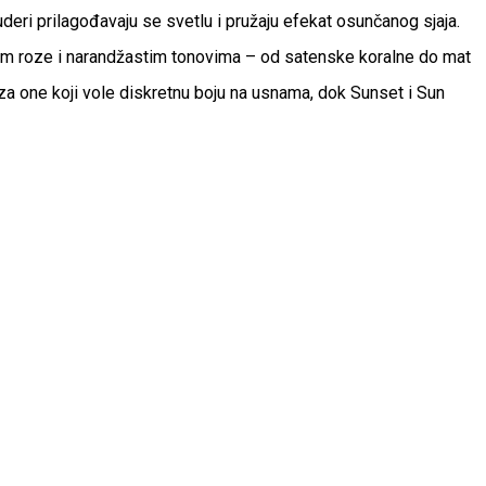
eri prilagođavaju se svetlu i pružaju efekat osunčanog sjaja.
lim roze i narandžastim tonovima – od satenske koralne do mat
 za one koji vole diskretnu boju na usnama, dok Sunset i Sun