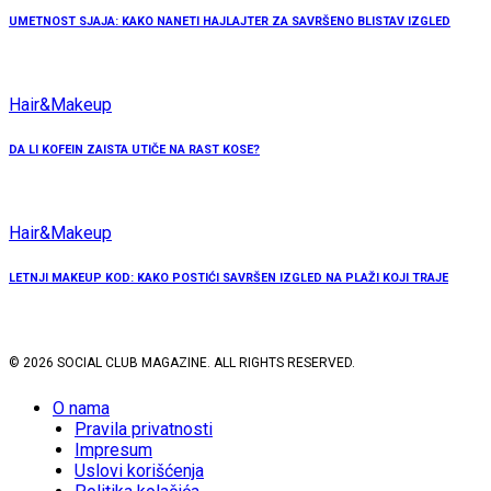
UMETNOST SJAJA: KAKO NANETI HAJLAJTER ZA SAVRŠENO BLISTAV IZGLED
Hair&Makeup
DA LI KOFEIN ZAISTA UTIČE NA RAST KOSE?
Hair&Makeup
LETNJI MAKEUP KOD: KAKO POSTIĆI SAVRŠEN IZGLED NA PLAŽI KOJI TRAJE
© 2026 SOCIAL CLUB MAGAZINE. ALL RIGHTS RESERVED.
O nama
Pravila privatnosti
Impresum
Uslovi korišćenja