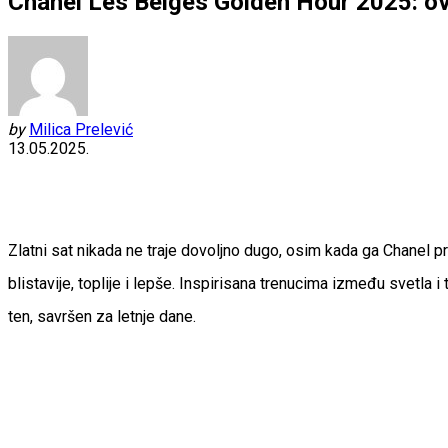
Chanel Les Beiges Golden Hour 2025: ovi
by
Milica Prelević
13.05.2025.
Zlatni sat nikada ne traje dovoljno dugo, osim kada ga Chanel p
blistavije, toplije i lepše. Inspirisana trenucima između svetla 
ten, savršen za letnje dane.