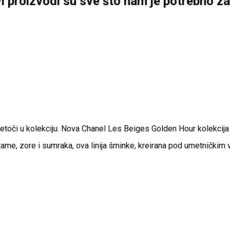
 proizvodi su sve što nam je potrebno za
retoči u kolekciju. Nova Chanel Les Beiges Golden Hour kolekcija
i tame, zore i sumraka, ova linija šminke, kreirana pod umetničkim