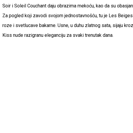
Soir i Soleil Couchant daju obrazima mekoću, kao da su obasjani
Za pogled koji zavodi svojom jednostavnošću, tu je Les Beiges
roze i svetlucave bakarne. Usne, u duhu zlatnog sata, sijaju kro
Kiss nude razigranu eleganciju za svaki trenutak dana.