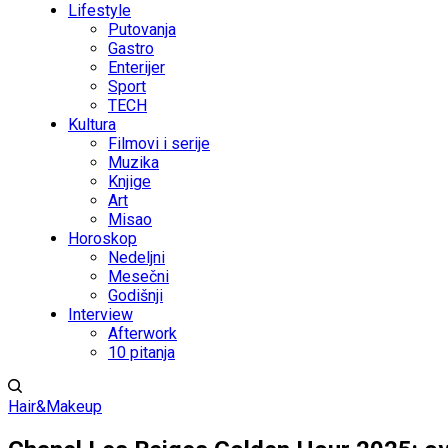
Lifestyle
Putovanja
Gastro
Enterijer
Sport
TECH
Kultura
Filmovi i serije
Muzika
Knjige
Art
Misao
Horoskop
Nedeljni
Mesečni
Godišnji
Interview
Afterwork
10 pitanja
Hair&Makeup