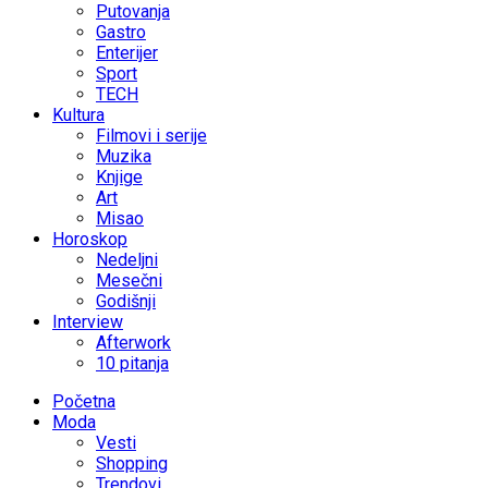
Putovanja
Gastro
Enterijer
Sport
TECH
Kultura
Filmovi i serije
Muzika
Knjige
Art
Misao
Horoskop
Nedeljni
Mesečni
Godišnji
Interview
Afterwork
10 pitanja
Početna
Moda
Vesti
Shopping
Trendovi