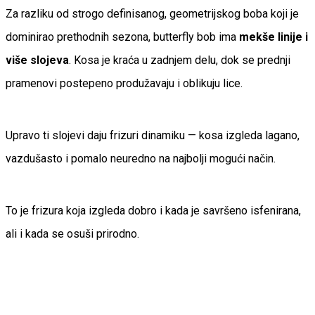
Za razliku od strogo definisanog, geometrijskog boba koji je
dominirao prethodnih sezona, butterfly bob ima
mekše linije i
više slojeva
. Kosa je kraća u zadnjem delu, dok se prednji
pramenovi postepeno produžavaju i oblikuju lice.
Upravo ti slojevi daju frizuri dinamiku — kosa izgleda lagano,
vazdušasto i pomalo neuredno na najbolji mogući način.
To je frizura koja izgleda dobro i kada je savršeno isfenirana,
ali i kada se osuši prirodno.