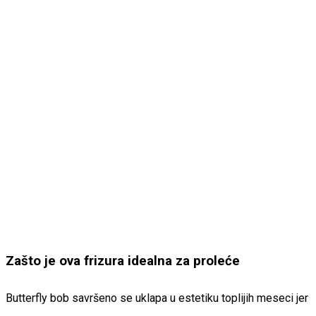
Zašto je ova frizura idealna za proleće
Butterfly bob savršeno se uklapa u estetiku toplijih meseci jer