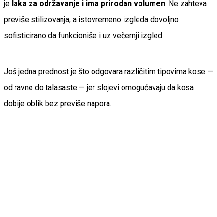
je
laka za održavanje i ima prirodan volumen
. Ne zahteva
previše stilizovanja, a istovremeno izgleda dovoljno
sofisticirano da funkcioniše i uz večernji izgled.
Još jedna prednost je što odgovara različitim tipovima kose —
od ravne do talasaste — jer slojevi omogućavaju da kosa
dobije oblik bez previše napora.