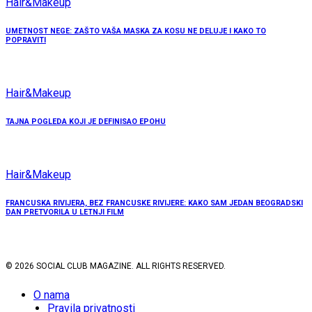
Hair&Makeup
UMETNOST NEGE: ZAŠTO VAŠA MASKA ZA KOSU NE DELUJE I KAKO TO
POPRAVITI
Hair&Makeup
TAJNA POGLEDA KOJI JE DEFINISAO EPOHU
Hair&Makeup
FRANCUSKA RIVIJERA, BEZ FRANCUSKE RIVIJERE: KAKO SAM JEDAN BEOGRADSKI
DAN PRETVORILA U LETNJI FILM
© 2026 SOCIAL CLUB MAGAZINE. ALL RIGHTS RESERVED.
O nama
Pravila privatnosti