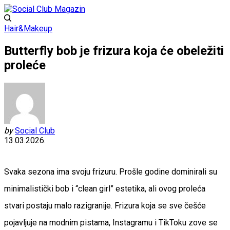
Hair&Makeup
Butterfly bob je frizura koja će obeležiti
proleće
by
Social Club
13.03.2026.
Svaka sezona ima svoju frizuru. Prošle godine dominirali su
minimalistički bob i “clean girl” estetika, ali ovog proleća
stvari postaju malo razigranije. Frizura koja se sve češće
pojavljuje na modnim pistama, Instagramu i TikToku zove se