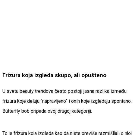
Frizura koja izgleda skupo, ali opušteno
U svetu beauty trendova često postoji jasna razlika između
frizura koje deluju “napravljeno” i onih koje izgledaju spontano.
Butterfly bob pripada ovoj drugoj kategoriji.
To je frizura koja izgleda kao da niste previše razmišljali o njoj