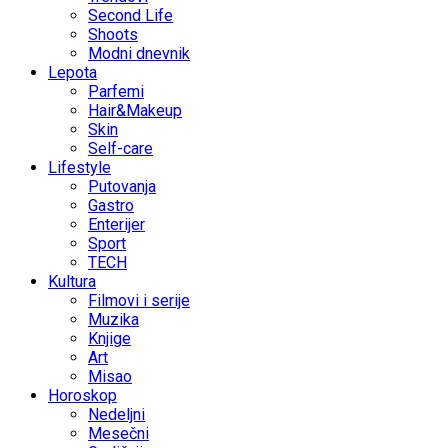
Second Life
Shoots
Modni dnevnik
Lepota
Parfemi
Hair&Makeup
Skin
Self-care
Lifestyle
Putovanja
Gastro
Enterijer
Sport
TECH
Kultura
Filmovi i serije
Muzika
Knjige
Art
Misao
Horoskop
Nedeljni
Mesečni