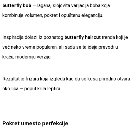
butterfly bob
— lagana, slojevita varijacija boba koja
kombinuje volumen, pokret i opuštenu eleganciju.
Inspiracija dolazi iz poznatog
butterfly haircut
trenda koji je
već neko vreme popularan, ali sada se ta ideja prevodi u
kraću, moderniju verziju.
Rezultat je frizura koja izgleda kao da se kosa prirodno otvara
oko lica — poput krila leptira.
Pokret umesto perfekcije