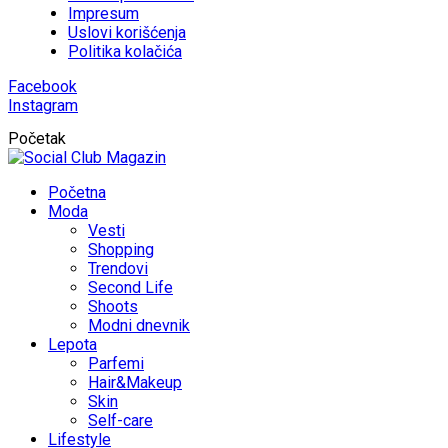
Impresum
Uslovi korišćenja
Politika kolačića
Facebook
Instagram
Početak
Početna
Moda
Vesti
Shopping
Trendovi
Second Life
Shoots
Modni dnevnik
Lepota
Parfemi
Hair&Makeup
Skin
Self-care
Lifestyle