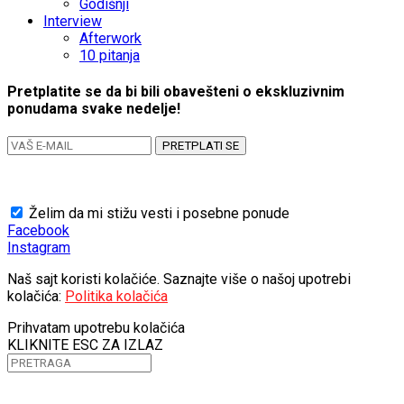
Godišnji
Interview
Afterwork
10 pitanja
Pretplatite se da bi bili obavešteni o ekskluzivnim
ponudama svake nedelje!
PRETPLATI SE
Želim da mi stižu vesti i posebne ponude
Facebook
Instagram
Naš sajt koristi kolačiće. Saznajte više o našoj upotrebi
kolačića:
Politika kolačića
Prihvatam upotrebu kolačića
KLIKNITE ESC ZA IZLAZ