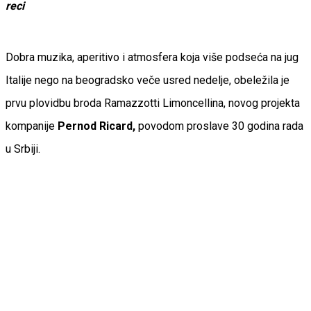
reci
Dobra muzika, aperitivo i atmosfera koja više podseća na jug
Italije nego na beogradsko veče usred nedelje, obeležila je
prvu plovidbu broda Ramazzotti Limoncellina, novog projekta
kompanije
Pernod Ricard,
povodom proslave 30 godina rada
u Srbiji.