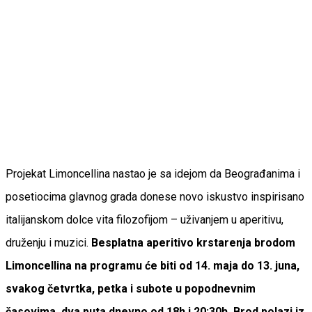
Projekat Limoncellina nastao je sa idejom da Beograđanima i
posetiocima glavnog grada donese novo iskustvo inspirisano
italijanskom dolce vita filozofijom – uživanjem u aperitivu,
druženju i muzici.
Besplatna aperitivo krstarenja brodom
Limoncellina na programu će biti od 14. maja do 13. juna,
svakog četvrtka, petka i subote u popodnevnim
časovima, dva puta dnevno od 18h i 20:30h. Brod polazi iz