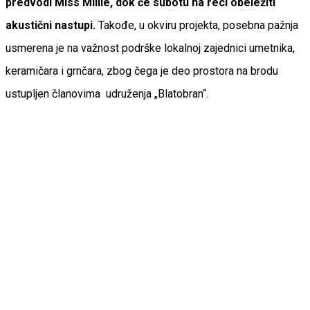
predvodi Miss Millie, dok će subotu na reci obeležiti
akustični nastupi.
Takođe, u okviru projekta, posebna pažnja
usmerena je na važnost podrške lokalnoj zajednici umetnika,
keramičara i grnčara, zbog čega je deo prostora na brodu
ustupljen članovima udruženja „Blatobran“.