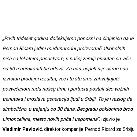
„
Prvih trideset godina dočekujemo ponosni na činjenicu da je
Pernod Ricard jedini međunarodni proizvođač alkoholnih
pića sa lokalnim prisustvom, u našoj zemlji prisutan sa više
od 50 renomiranih brendova. Za nas, uspeh nije samo naš
izvrstan prodajni rezultat, već i to što smo zahvaljujući
posvećenom radu našeg tima i partnera postali deo važnih
trenutaka i proslava generacija ljudi u Srbiji. To je i razlog da
simbolično, u trajanju od 30 dana, Beogradu poklonimo brod
Limoncellina, mesto novih priča i uspomena“,
izjavio je
Vladimir Pavlović
, direktor kompanije Pernod Ricard za Srbiju