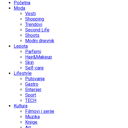
Početna
Moda
Vesti
Shopping
Trendovi
Second Life
Shoots
Modni dnevnik
Lepota
Parfemi
Hair&Makeup
Skin
Self-care
Lifestyle
Putovanja
Gastro
Enterijer
Sport
TECH
Kultura
Filmovi i serije
Muzika
Knjige
Art