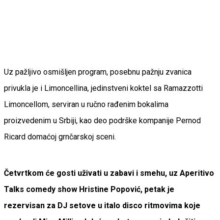
Uz pažljivo osmišljen program, posebnu pažnju zvanica
privukla je i Limoncellina, jedinstveni koktel sa Ramazzotti
Limoncellom, serviran u ručno rađenim bokalima
proizvedenim u Srbiji, kao deo podrške kompanije Pernod
Ricard domaćoj grnčarskoj sceni.
Četvrtkom će gosti uživati u zabavi i smehu, uz Aperitivo
Talks comedy show Hristine Popović, petak je
rezervisan za DJ setove u italo disco ritmovima koje