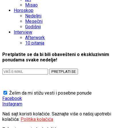
Misao
Horoskop
Nedeljni
Mesečni
Godišnji
Interview
Afterwork
10 pitanja
Pretplatite se da bi bili obavešteni o ekskluzivnim
ponudama svake nedelje!
PRETPLATI SE
Želim da mi stižu vesti i posebne ponude
Facebook
Instagram
Naš sajt koristi kolačiće. Saznajte više o našoj upotrebi
kolačića:
Politika kolačića