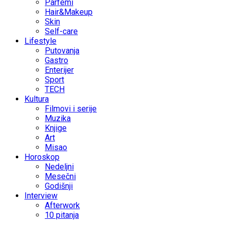
Parfemi
Hair&Makeup
Skin
Self-care
Lifestyle
Putovanja
Gastro
Enterijer
Sport
TECH
Kultura
Filmovi i serije
Muzika
Knjige
Art
Misao
Horoskop
Nedeljni
Mesečni
Godišnji
Interview
Afterwork
10 pitanja