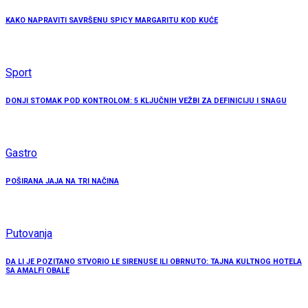
KAKO NAPRAVITI SAVRŠENU SPICY MARGARITU KOD KUĆE
Sport
DONJI STOMAK POD KONTROLOM: 5 KLJUČNIH VEŽBI ZA DEFINICIJU I SNAGU
Gastro
POŠIRANA JAJA NA TRI NAČINA
Putovanja
DA LI JE POZITANO STVORIO LE SIRENUSE ILI OBRNUTO: TAJNA KULTNOG HOTELA
SA AMALFI OBALE