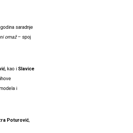
8 godina saradnje
vni omaž
– spoj
vić
, kao i
Slavice
jihove
 modela i
ra Poturović
,