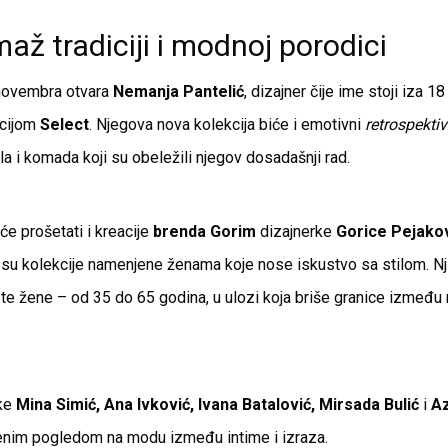
až tradiciji i modnoj porodici
 novembra otvara
Nemanja Pantelić
, dizajner čije ime stoji iza 1
cijom
Select
. Njegova nova kolekcija biće i emotivni
retrospekti
a i komada koji su obeležili njegov dosadašnji rad.
će prošetati i kreacije
brenda Gorim
dizajnerke
Gorice Pejako
je su kolekcije namenjene ženama koje nose iskustvo sa stilom. N
e žene – od 35 do 65 godina, u ulozi koja briše granice između
rke
Mina Simić, Ana Ivković, Ivana Batalović, Mirsada Bulić
i
Az
nim pogledom na modu između intime i izraza.