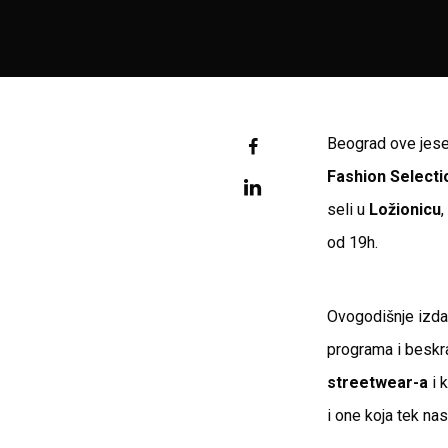
Beograd ove jesen
Fashion Selecti
seli u
Ložionicu
,
od 19h.
Ovogodišnje izda
programa i beskra
streetwear-a
i 
i one koja tek nas