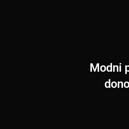
Modni p
dono