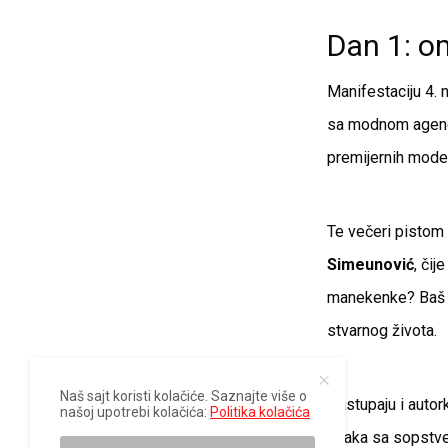
Dan 1: om
Manifestaciju 4.
sa modnom agen
premijernih model
Te večeri pistom 
Simeunović
, či
manekenke? Baš t
stvarnog života.
Naš sajt koristi kolačiće. Saznajte više o
Nastupaju i auto
našoj upotrebi kolačića:
Politika kolačića
svaka sa sopstve