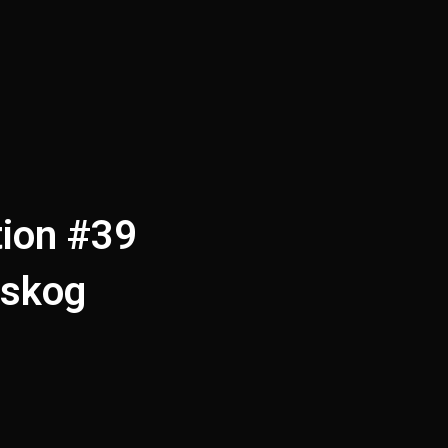
tion #39
rskog