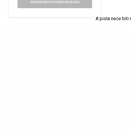
PRIHVATAM UPOTREBU KOLAČIĆA
A pista neće biti
decom manekenim
kolekciju
brenda
a.
Dan 2: ru
Drugo veče,
5. 
predstavljaju
Boj
Konjović, Božic
Ovog puta fokus n