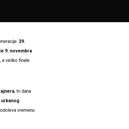
eneracije.
39.
če 9. novembra
 a veliko finale
zajnera
, tri dana
o
urbanog
ja odoleva vremenu