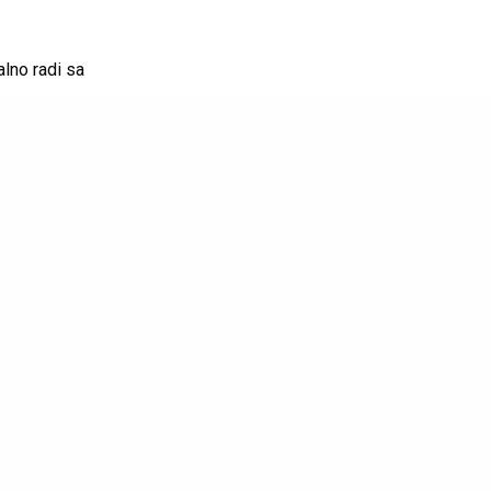
alno radi sa
ana videti
indexa i Dexy Co-
nevnik. Na pisti se
 by Sanja
jković
.
st koja ne